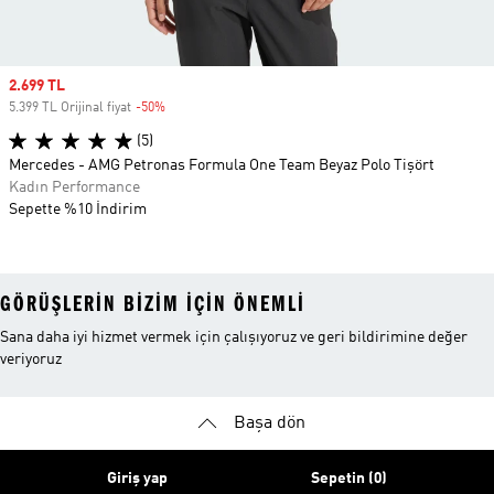
Sale price
2.699 TL
5.399 TL Orijinal fiyat
-50%
Discount
(5)
Mercedes - AMG Petronas Formula One Team Beyaz Polo Tişört
Kadın Performance
Sepette %10 İndirim
GÖRÜŞLERIN BIZIM IÇIN ÖNEMLI
Sana daha iyi hizmet vermek için çalışıyoruz ve geri bildirimine değer
veriyoruz
Başa dön
Giriş yap
Sepetin (0)