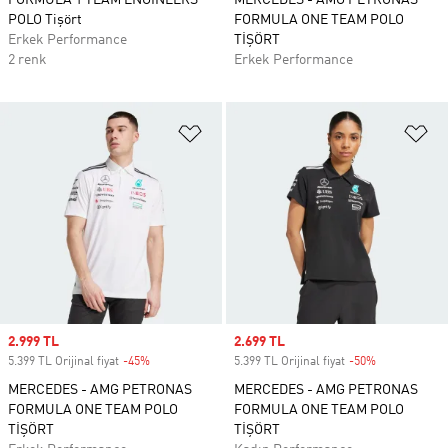
FORMULA 1 TEAM ENGINEERS
MERCEDES - AMG PETRONAS
POLO Tişört
FORMULA ONE TEAM POLO
Erkek Performance
TİŞÖRT
2 renk
Erkek Performance
Favori Listesine Ekle
Fa
Sale price
2.999 TL
Sale price
2.699 TL
5.399 TL Orijinal fiyat
-45%
Discount
5.399 TL Orijinal fiyat
-50%
Discount
MERCEDES - AMG PETRONAS
MERCEDES - AMG PETRONAS
FORMULA ONE TEAM POLO
FORMULA ONE TEAM POLO
TİŞÖRT
TİŞÖRT