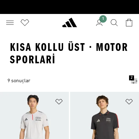
1
KISA KOLLU ÜST · MOTOR
SPORLARI
2
9 sonuçlar
Favori Listesine Ekle
Fa