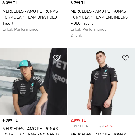
Price
3.399 TL
Price
6.799 TL
MERCEDES - AMG PETRONAS
MERCEDES - AMG PETRONAS
FORMULA 1 TEAM DNA POLO
FORMULA 1 TEAM ENGINEERS
Tişört
POLO Tişört
Erkek Performance
Erkek Performance
2 renk
Favori Listesine Ekle
Fa
Price
6.799 TL
Sale price
2.999 TL
5.399 TL Orijinal fiyat
-45%
Discount
MERCEDES - AMG PETRONAS