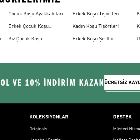
Çocuk Koşu Ayakkabıları
Erkek Koşu Tişörtleri
K
Erkek Çocuk Koşu
Kadın Koşu Tişörtleri
K
Ayakkabıları
ı
Kız Çocuk Koşu
Erkek Koşu Şortları
U
Ayakkabıları
A
 OL VE 10% İNDİRİM KAZAN
ÜCRETSİZ KAY
KOLEKSİYONLAR
DESTEK
Originals
Müşteri Hizmet