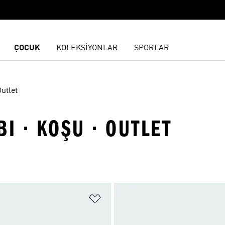
ÇOCUK
KOLEKSİYONLAR
SPORLAR
utlet
I · KOŞU · OUTLET
ne Ekle
Favori Listesine Ekle