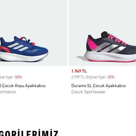
Sale price
1.949 TL
nal fiyat
-50%
Discount
2.999 TL Orijinal fiyat
-35%
Discount
5 Çocuk Koşu Ayakkabısı
Duramo SL Çocuk Ayakkabısı
formance
Çocuk Sportswear
EGORILERIMIZ