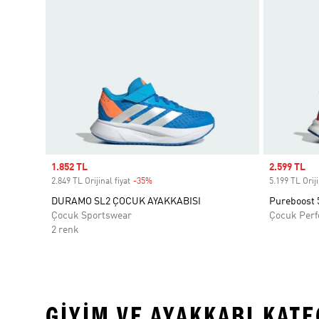
Sale price
1.852 TL
Sale price
2.599 TL
2.849 TL Orijinal fiyat
-35%
Discount
5.199 TL Oriji
DURAMO SL2 ÇOCUK AYAKKABISI
Pureboost 
Çocuk Sportswear
Çocuk Per
2 renk
GIYIM VE AYAKKABI KAT