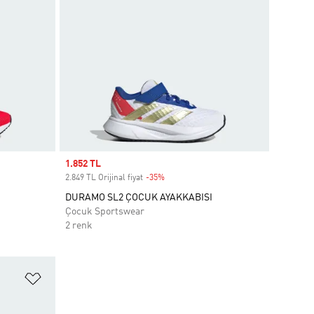
Sale price
1.852 TL
2.849 TL Orijinal fiyat
-35%
Discount
DURAMO SL2 ÇOCUK AYAKKABISI
Çocuk Sportswear
2 renk
Favori Listesine Ekle