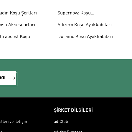
adın Koşu Şortları
Supernova Koşu
Ayakkabıları
oşu Aksesuarları
Adizero Koşu Ayakkabıları
ltraboost Koşu
Duramo Koşu Ayakkabıları
yakkabıları
DOL
ŞİRKET BİLGİLERİ
leri ve İletişim
adiClub