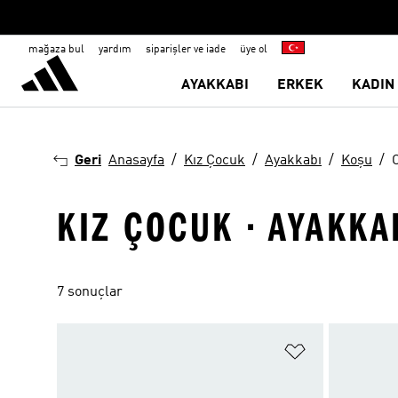
mağaza bul
yardım
siparişler ve iade
üye ol
AYAKKABI
ERKEK
KADIN
Geri
Anasayfa
Kız Çocuk
Ayakkabı
Koşu
O
KIZ ÇOCUK · AYAKKAB
7 sonuçlar
Favori Listesi