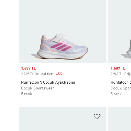
Sale price
1.689 TL
Sale price
1.689 TL
2.949 TL Orijinal fiyat
-45%
Discount
2.949 TL Oriji
Runfalcon 5 Çocuk Ayakkabısı
Runfalcon 
Çocuk Sportswear
Çocuk Spo
5 renk
5 renk
Favori Listesi