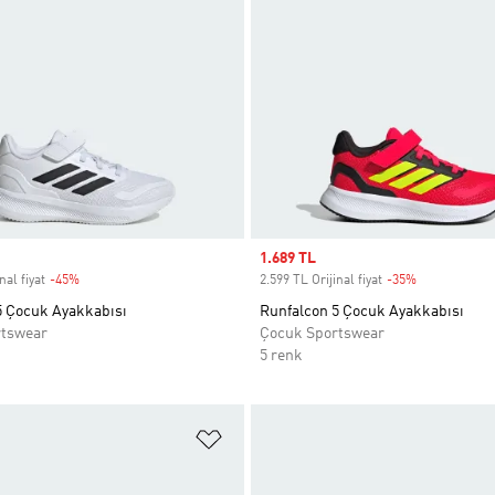
Sale price
1.689 TL
nal fiyat
-45%
Discount
2.599 TL Orijinal fiyat
-35%
Discount
5 Çocuk Ayakkabısı
Runfalcon 5 Çocuk Ayakkabısı
rtswear
Çocuk Sportswear
5 renk
ne Ekle
Favori Listesine Ekle