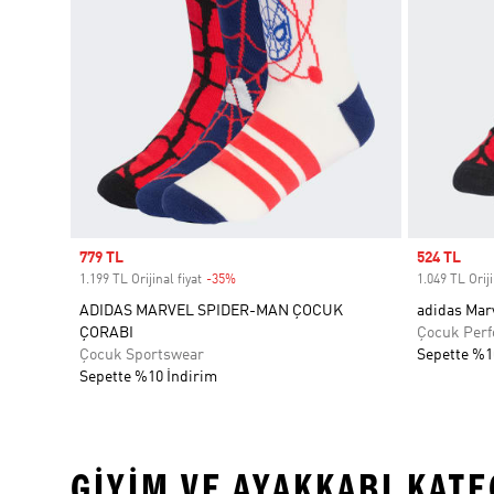
Sale price
779 TL
Sale price
524 TL
1.199 TL Orijinal fiyat
-35%
Discount
1.049 TL Oriji
ADIDAS MARVEL SPIDER-MAN ÇOCUK
adidas Mar
ÇORABI
Çocuk Per
Çocuk Sportswear
Sepette %1
Sepette %10 İndirim
GIYIM VE AYAKKABI KAT