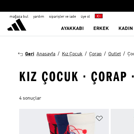
mağaza bul
yardım
siparişler ve iade
üye ol
AYAKKABI
ERKEK
KADIN
Geri
Anasayfa
Kız Çocuk
Çorap
Outlet
Ço
KIZ ÇOCUK · ÇORAP 
4 sonuçlar
Favori Listesi