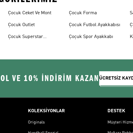
Çocuk Ceket Ve Mont
Çocuk Forma
S
Çocuk Outlet
Çocuk Futbol Ayakkabısı
Ç
A
Çocuk Superstar
Çoçuk Spor Ayakkabı
K
Ayakkabılar
 OL VE 10% İNDİRİM KAZAN
ÜCRETSİZ KAY
KOLEKSİYONLAR
DESTEK
Originals
Müşteri Hizmet
Handball Spezial
Mağaza Rehbe