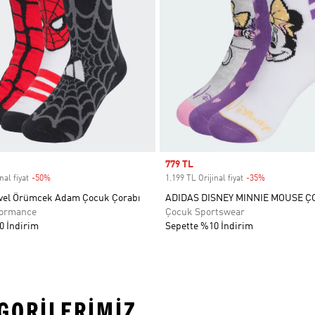
Sale price
779 TL
nal fiyat
-50%
Discount
1.199 TL Orijinal fiyat
-35%
Discount
vel Örümcek Adam Çocuk Çorabı
ADIDAS DISNEY MINNIE MOUSE 
formance
Çocuk Sportswear
0 İndirim
Sepette %10 İndirim
EGORILERIMIZ