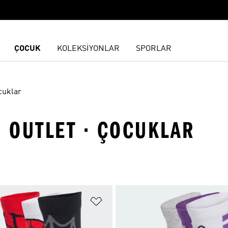
ÇOCUK
KOLEKSİYONLAR
SPORLAR
cuklar
· OUTLET · ÇOCUKLAR
ne Ekle
Favori Listesine Ekle