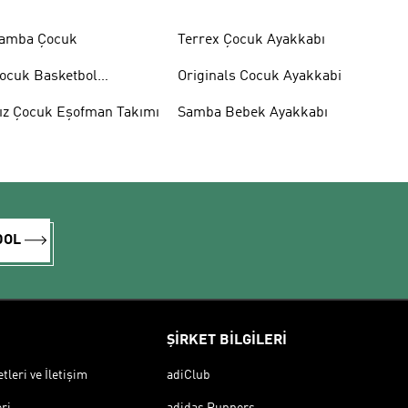
amba Çocuk
Terrex Çocuk Ayakkabı
ocuk Basketbol
Originals Cocuk Ayakkabi
yakkabısı
ız Çocuk Eşofman Takımı
Samba Bebek Ayakkabı
DOL
ŞİRKET BİLGİLERİ
leri ve İletişim
adiClub
ri
adidas Runners