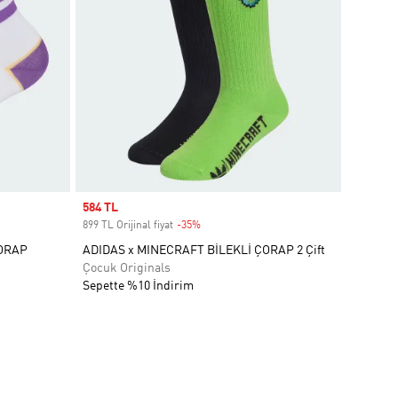
Sale price
584 TL
899 TL Orijinal fiyat
-35%
Discount
ÇORAP
ADIDAS x MINECRAFT BİLEKLİ ÇORAP 2 Çift
Çocuk Originals
Sepette %10 İndirim