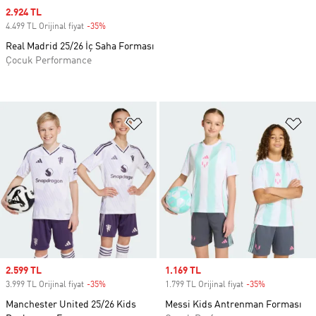
Sale price
2.924 TL
4.499 TL Orijinal fiyat
-35%
Discount
Real Madrid 25/26 İç Saha Forması
Çocuk Performance
Favori Listesine Ekle
Fa
Sale price
2.599 TL
Sale price
1.169 TL
3.999 TL Orijinal fiyat
-35%
Discount
1.799 TL Orijinal fiyat
-35%
Discount
Manchester United 25/26 Kids
Messi Kids Antrenman Forması