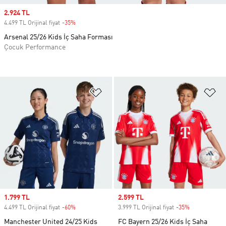
Sale price
2.924 TL
4.499 TL Orijinal fiyat
-35%
Discount
Arsenal 25/26 Kids İç Saha Forması
Çocuk Performance
Favori Listesine Ekle
Fa
Sale price
1.799 TL
Sale price
2.599 TL
4.499 TL Orijinal fiyat
-60%
Discount
3.999 TL Orijinal fiyat
-35%
Discount
Manchester United 24/25 Kids
FC Bayern 25/26 Kids İç Saha