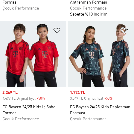
Forması
Antrenman Forması
Çocuk Performance
Çocuk Performance
Sepette %10 İndirim
Favori Listesine Ekle
Fa
Sale price
2.249 TL
Sale price
1.774 TL
4.499 TL Orijinal fiyat
-50%
Discount
3.549 TL Orijinal fiyat
-50%
Discount
FC Bayern 24/25 Kids İç Saha
FC Bayern 24/25 Kids Deplasman
Forması
Forması
Çocuk Performance
Çocuk Performance