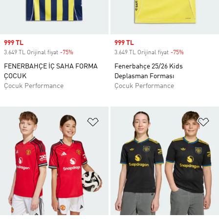
Sale price
999 TL
Sale price
999 TL
3.649 TL Orijinal fiyat
-75%
Discount
3.649 TL Orijinal fiyat
-75%
Discount
FENERBAHÇE İÇ SAHA FORMA
Fenerbahçe 25/26 Kids
ÇOCUK
Deplasman Forması
Çocuk Performance
Çocuk Performance
Favori Listesine Ekle
Fa