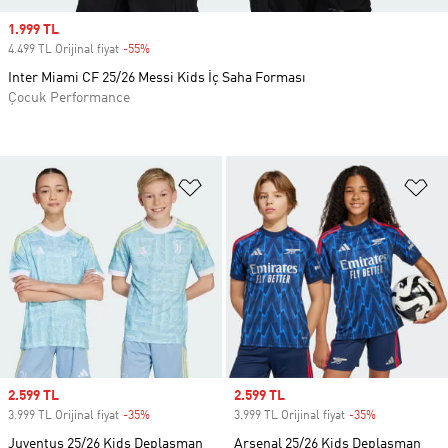
Sale price
1.999 TL
4.499 TL Orijinal fiyat
-55%
Discount
Inter Miami CF 25/26 Messi Kids İç Saha Forması
Çocuk Performance
Favori Listesine Ekle
Fa
Sale price
2.599 TL
Sale price
2.599 TL
3.999 TL Orijinal fiyat
-35%
Discount
3.999 TL Orijinal fiyat
-35%
Discount
Juventus 25/26 Kids Deplasman
Arsenal 25/26 Kids Deplasman