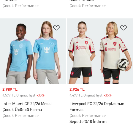
Forması
Saha Forması
Çocuk Performance
Çocuk Performance
Favori Listesine Ekle
Fa
Sale price
2.989 TL
Sale price
2.924 TL
4.599 TL Orijinal fiyat
-35%
Discount
4.499 TL Orijinal fiyat
-35%
Discount
Inter Miami CF 25/26 Messi
Liverpool FC 25/26 Deplasman
Çocuk Üçüncü Forma
Forması
Çocuk Performance
Çocuk Performance
Sepette %10 İndirim