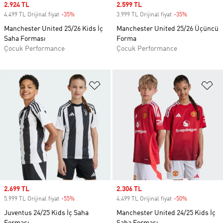
Sale price
2.924 TL
Sale price
2.599 TL
4.499 TL Orijinal fiyat
-35%
Discount
3.999 TL Orijinal fiyat
-35%
Discount
Manchester United 25/26 Kids İç
Manchester United 25/26 Üçüncü
Saha Forması
Forma
Çocuk Performance
Çocuk Performance
Favori Listesine Ekle
Fa
Sale price
2.699 TL
Sale price
2.306 TL
5.999 TL Orijinal fiyat
-55%
Discount
4.499 TL Orijinal fiyat
-50%
Discount
Juventus 24/25 Kids İç Saha
Manchester United 24/25 Kids İç