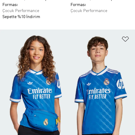
Forması
Forması
Çocuk Performance
Çocuk Performance
Sepette %10 İndirim
Fa