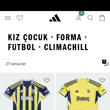
1
KIZ ÇOCUK · FORMA ·
FUTBOL · CLIMACHILL
4
27 sonuçlar
Favori Listesine Ekle
Fa