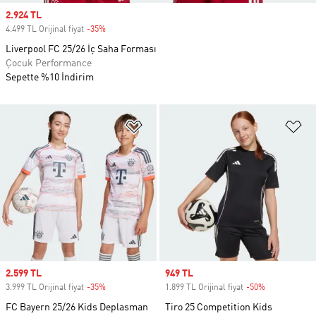
Sale price
2.924 TL
4.499 TL Orijinal fiyat
-35%
Discount
Liverpool FC 25/26 İç Saha Forması
Çocuk Performance
Sepette %10 İndirim
Favori Listesine Ekle
Fa
Sale price
2.599 TL
Sale price
949 TL
3.999 TL Orijinal fiyat
-35%
Discount
1.899 TL Orijinal fiyat
-50%
Discount
FC Bayern 25/26 Kids Deplasman
Tiro 25 Competition Kids