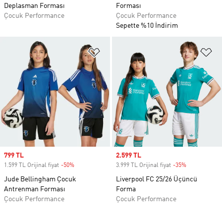
Deplasman Forması
Forması
Çocuk Performance
Çocuk Performance
Sepette %10 İndirim
Favori Listesine Ekle
Fa
Sale price
799 TL
Sale price
2.599 TL
1.599 TL Orijinal fiyat
-50%
Discount
3.999 TL Orijinal fiyat
-35%
Discount
Jude Bellingham Çocuk
Liverpool FC 25/26 Üçüncü
Antrenman Forması
Forma
Çocuk Performance
Çocuk Performance