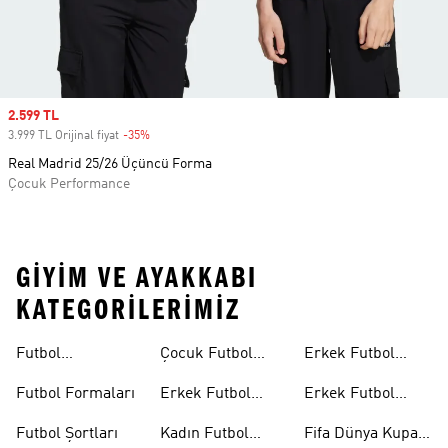
Sale price
2.599 TL
3.999 TL Orijinal fiyat
-35%
Discount
Real Madrid 25/26 Üçüncü Forma
Çocuk Performance
GIYIM VE AYAKKABI
KATEGORILERIMIZ
Futbol
Çocuk Futbol
Erkek Futbol
Ayakkabıları
Ayakkabıları
Topları
Futbol Formaları
Erkek Futbol
Erkek Futbol
Formaları
Eldivenleri
Futbol Şortları
Kadın Futbol
Fifa Dünya Kupası