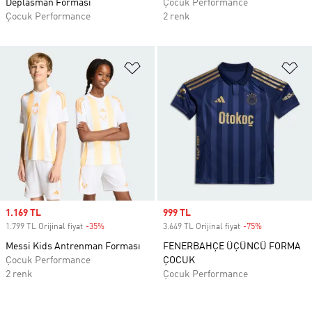
Deplasman Forması
Çocuk Performance
Çocuk Performance
2 renk
Favori Listesine Ekle
Fa
Sale price
1.169 TL
Sale price
999 TL
1.799 TL Orijinal fiyat
-35%
Discount
3.649 TL Orijinal fiyat
-75%
Discount
Messi Kids Antrenman Forması
FENERBAHÇE ÜÇÜNCÜ FORMA
Çocuk Performance
ÇOCUK
2 renk
Çocuk Performance