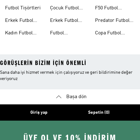
Formaları
26™
Futbol Tişörtleri
Çocuk Futbol
F50 Futbol
Formaları
Ayakkabıları
Erkek Futbol
Erkek Futbol
Predator Futbol
Ayakkabıları
Şortları
Ayakkabıları
Kadın Futbol
Futbol
Copa Futbol
Ayakkabıları
Aksesuarları
Ayakkabıları
GÖRÜŞLERIN BIZIM IÇIN ÖNEMLI
Sana daha iyi hizmet vermek için çalışıyoruz ve geri bildirimine değer
veriyoruz
Başa dön
Giriş yap
Sepetin (0)
ÜYE OL VE 10% İNDİRİM