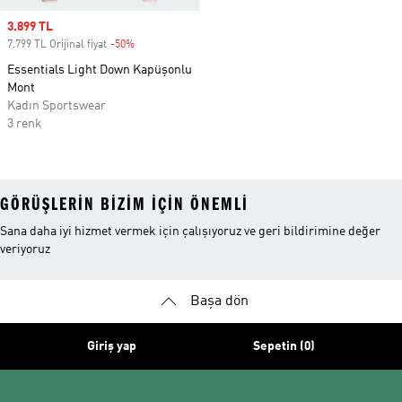
Sale price
3.899 TL
7.799 TL Orijinal fiyat
-50%
Discount
Essentials Light Down Kapüşonlu
Mont
Kadın Sportswear
3 renk
GÖRÜŞLERIN BIZIM IÇIN ÖNEMLI
Sana daha iyi hizmet vermek için çalışıyoruz ve geri bildirimine değer
veriyoruz
Başa dön
Giriş yap
Sepetin (0)