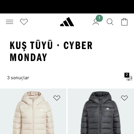
1
KUŞ TÜYÜ · CYBER
MONDAY
2
3 sonuçlar
Favori Listesine Ekle
Fa