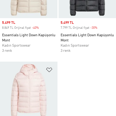
Sale price
5.499 TL
Sale price
5.499 TL
8.849 TL Orijinal fiyat
-40%
Discount
7.799 TL Orijinal fiyat
-30%
Discount
Essentials Light Down Kapüşonlu
Essentials Light Down Kapüşonlu
Mont
Mont
Kadın Sportswear
Kadın Sportswear
3 renk
3 renk
Favori Listesine Ekle