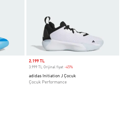
Sale price
2.199 TL
3.999 TL Orijinal fiyat
-45%
Discount
adidas Initiation J Çocuk
Çocuk Performance