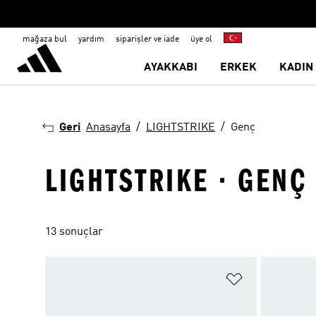
mağaza bul
yardım
siparişler ve iade
üye ol
AYAKKABI
ERKEK
KADIN
Geri
Anasayfa
LIGHTSTRIKE
Genç
LIGHTSTRIKE · GENÇ
13 sonuçlar
Favori Listesi