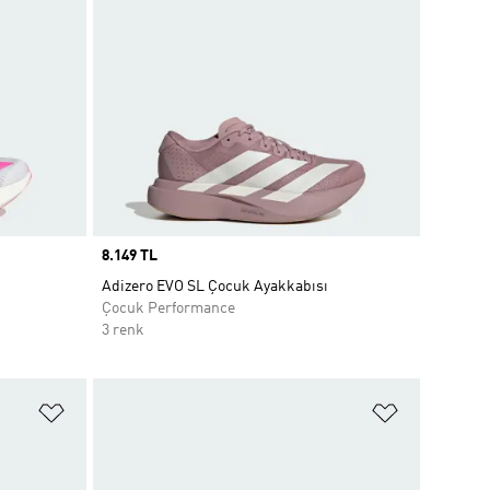
Price
8.149 TL
Adizero EVO SL Çocuk Ayakkabısı
Çocuk Performance
3 renk
Favori Listesine Ekle
Favori List