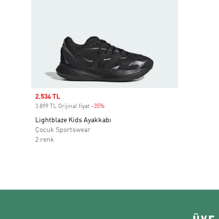
Sale price
2.534 TL
3.899 TL Orijinal fiyat
-35%
Discount
Lightblaze Kids Ayakkabı
Çocuk Sportswear
2 renk