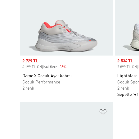
Sale price
2.729 TL
Sale price
2.534 TL
4.199 TL Orijinal fiyat
-35%
Discount
3.899 TL Oriji
Dame X Çocuk Ayakkabısı
Lightblaze
Çocuk Performance
Çocuk Spo
2 renk
2 renk
Sepette %1
Favori Listesi