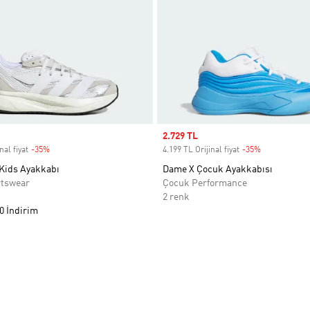
Sale price
2.729 TL
nal fiyat
-35%
Discount
4.199 TL Orijinal fiyat
-35%
Discount
 Kids Ayakkabı
Dame X Çocuk Ayakkabısı
rtswear
Çocuk Performance
2 renk
0 İndirim
ne Ekle