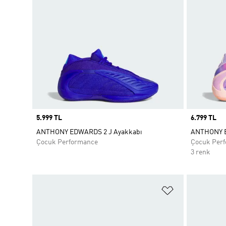
Price
5.999 TL
Price
6.799 TL
ANTHONY EDWARDS 2 J Ayakkabı
ANTHONY E
Çocuk Performance
Çocuk Per
3 renk
Favori Listesi