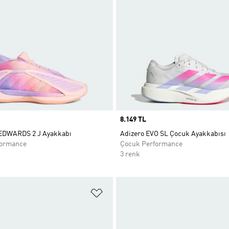
Price
8.149 TL
DWARDS 2 J Ayakkabı
Adizero EVO SL Çocuk Ayakkabısı
formance
Çocuk Performance
3 renk
ne Ekle
Favori Listesine Ekle