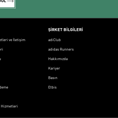
DOL
ŞİRKET BİLGİLERİ
leri ve İletişim
adiClub
ri
adidas Runners
u
Hakkımızda
Kariyer
Basın
Ödeme
Etbis
 Hizmetleri