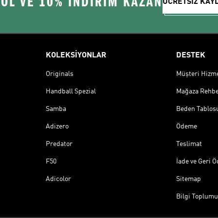
 OL VE 10% İNDİRİM KAZAN
ÜCRETSİZ KAY
KOLEKSİYONLAR
DESTEK
Originals
Müşteri Hizmet
Handball Spezial
Mağaza Rehbe
Samba
Beden Tablos
Adizero
Ödeme
Predator
Teslimat
F50
İade ve Geri 
Adicolor
Sitemap
Bilgi Toplumu