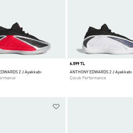
Price
6.599 TL
DWARDS 2 J Ayakkabı
ANTHONY EDWARDS 2 J Ayakkabı
formance
Çocuk Performance
ne Ekle
Favori Listesine Ekle