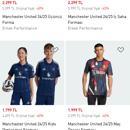
Sale price
2.299 TL
Sale price
2.299 TL
5.399 TL Orijinal fiyat
-60%
Discount
5.999 TL Orijinal fiyat
-65%
Discount
Manchester United 24/25 Üçüncü
Manchester United 24/25 İç Saha
Forma
Forması
Erkek Performance
Erkek Performance
Favori Listesine Ekle
Fa
Sale price
1.799 TL
Sale price
1.999 TL
4.499 TL Orijinal fiyat
-60%
Discount
3.299 TL Orijinal fiyat
-40%
Discount
Manchester United 24/25 Kids
Manchester United 24/25 Maç