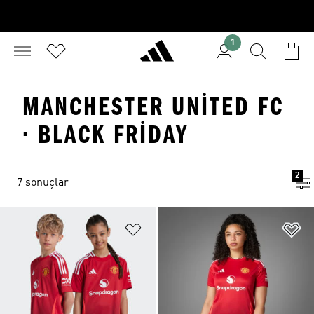
1
MANCHESTER UNITED FC
· BLACK FRIDAY
2
7 sonuçlar
Favori Listesine Ekle
Fa