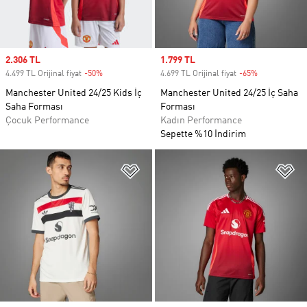
Sale price
2.306 TL
Sale price
1.799 TL
4.499 TL Orijinal fiyat
-50%
Discount
4.699 TL Orijinal fiyat
-65%
Discount
Manchester United 24/25 Kids İç
Manchester United 24/25 İç Saha
Saha Forması
Forması
Çocuk Performance
Kadın Performance
Sepette %10 İndirim
Favori Listesine Ekle
Fa