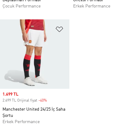
Deplasman Forması
Öncesi Forması
Çocuk Performance
Erkek Performance
Favori Listesine Ekle
Sale price
1.699 TL
2.699 TL Orijinal fiyat
-40%
Discount
Manchester United 24/25 İç Saha
Şortu
Erkek Performance