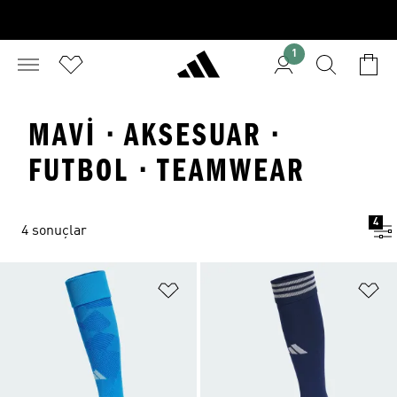
1
MAVI · AKSESUAR ·
FUTBOL · TEAMWEAR
4
4 sonuçlar
Favori Listesine Ekle
Fa