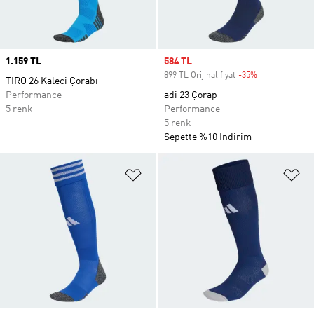
Price
1.159 TL
Sale price
584 TL
899 TL Orijinal fiyat
-35%
Discount
TIRO 26 Kaleci Çorabı
Performance
adi 23 Çorap
5 renk
Performance
5 renk
Sepette %10 İndirim
Favori Listesine Ekle
Fa