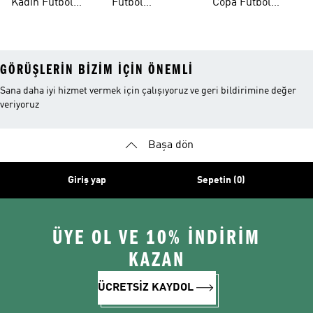
Kadın Futbol
Futbol
Copa Futbol
Ayakkabıları
Aksesuarları
Ayakkabıları
GÖRÜŞLERIN BIZIM IÇIN ÖNEMLI
Sana daha iyi hizmet vermek için çalışıyoruz ve geri bildirimine değer
veriyoruz
Başa dön
Giriş yap
Sepetin (0)
ÜYE OL VE 10% İNDİRİM
KAZAN
ÜCRETSİZ KAYDOL