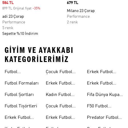
Sale price
584 TL
Price
679 TL
899 TL Orijinal fiyat
-35%
Discount
Milano 23 Çorap
adi 23 Çorap
Performance
Performance
2 renk
5 renk
Sepette %10 İndirim
GIYIM VE AYAKKABI
KATEGORILERIMIZ
Futbol
Çocuk Futbol
Erkek Futbol
Ayakkabıları
Ayakkabıları
Topları
Futbol Formaları
Erkek Futbol
Erkek Futbol
Formaları
Eldivenleri
Futbol Şortları
Kadın Futbol
Fifa Dünya Kupası
Formaları
26™
Futbol Tişörtleri
Çocuk Futbol
F50 Futbol
Formaları
Ayakkabıları
Erkek Futbol
Erkek Futbol
Predator Futbol
Ayakkabıları
Şortları
Ayakkabıları