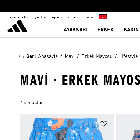
mağaza bul
yardım
siparişler ve iade
üye ol
AYAKKABI
ERKEK
KADIN
Geri
Anasayfa
Mavi
Erkek Mayosu
Lifestyle
MAVI · ERKEK MAYOS
4 sonuçlar
Favori Listesi