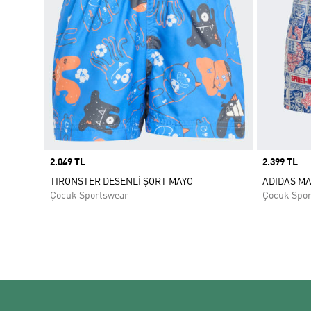
Price
2.049 TL
Price
2.399 TL
TIRONSTER DESENLİ ŞORT MAYO
ADIDAS MA
Çocuk Sportswear
Çocuk Spo