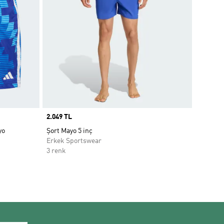
Price
2.049 TL
yo
Şort Mayo 5 inç
Erkek Sportswear
3 renk