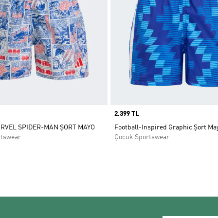
Price
2.399 TL
RVEL SPIDER-MAN ŞORT MAYO
Football-Inspired Graphic Şort Ma
rtswear
Çocuk Sportswear