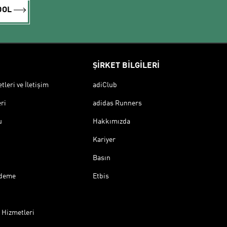
DOL
ŞİRKET BİLGİLERİ
leri ve İletişim
adiClub
ri
adidas Runners
u
Hakkımızda
Kariyer
Basın
Ödeme
Etbis
 Hizmetleri