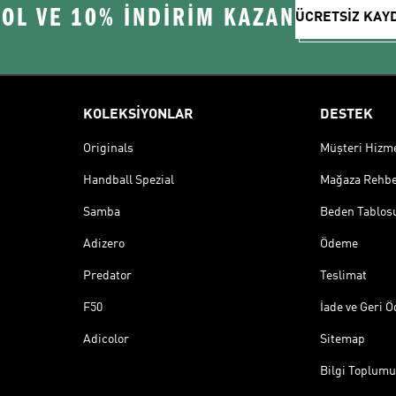
 OL VE 10% İNDİRİM KAZAN
ÜCRETSİZ KAY
KOLEKSİYONLAR
DESTEK
Originals
Müşteri Hizmet
Handball Spezial
Mağaza Rehbe
Samba
Beden Tablos
Adizero
Ödeme
Predator
Teslimat
F50
İade ve Geri 
Adicolor
Sitemap
Bilgi Toplumu