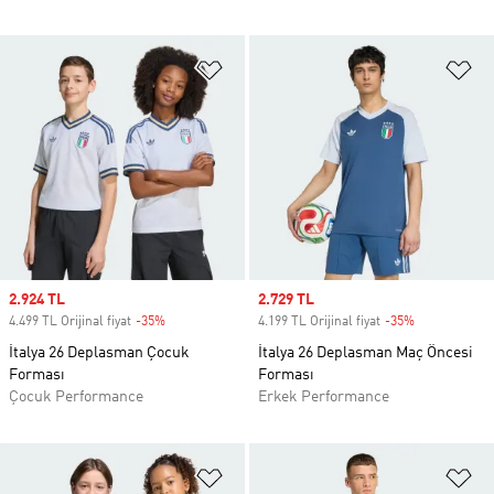
Favori Listesine Ekle
Fa
Sale price
2.924 TL
Sale price
2.729 TL
4.499 TL Orijinal fiyat
-35%
Discount
4.199 TL Orijinal fiyat
-35%
Discount
İtalya 26 Deplasman Çocuk
İtalya 26 Deplasman Maç Öncesi
Forması
Forması
Çocuk Performance
Erkek Performance
Favori Listesine Ekle
Fa