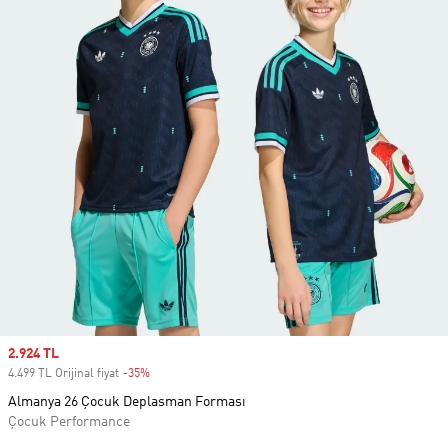
Sale price
2.924 TL
4.499 TL Orijinal fiyat
-35%
Discount
Almanya 26 Çocuk Deplasman Forması
Çocuk Performance