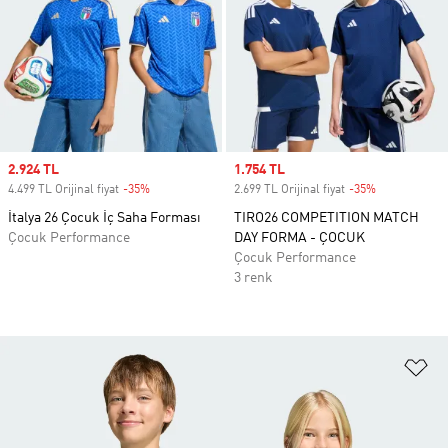
Sale price
2.924 TL
Sale price
1.754 TL
4.499 TL Orijinal fiyat
-35%
Discount
2.699 TL Orijinal fiyat
-35%
Discount
İtalya 26 Çocuk İç Saha Forması
TIRO26 COMPETITION MATCH
Çocuk Performance
DAY FORMA - ÇOCUK
Çocuk Performance
3 renk
Fa