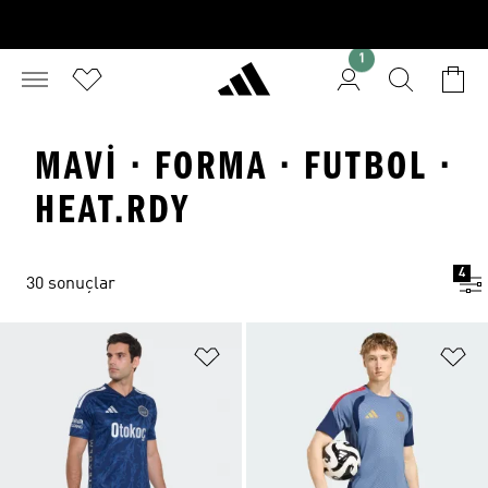
1
MAVI · FORMA · FUTBOL ·
HEAT.RDY
4
30 sonuçlar
Favori Listesine Ekle
Fa