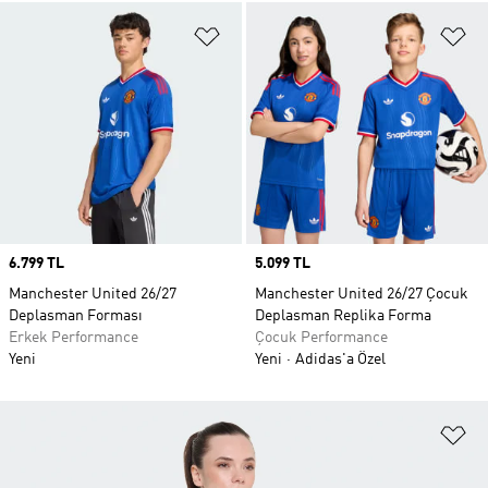
Favori Listesine Ekle
Fa
Price
6.799 TL
Price
5.099 TL
Manchester United 26/27
Manchester United 26/27 Çocuk
Deplasman Forması
Deplasman Replika Forma
Erkek Performance
Çocuk Performance
Yeni
Yeni
Adidas'a Özel
Fa