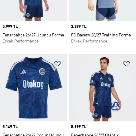
Price
5.999 TL
Price
3.399 TL
Fenerbahçe 26/27 Üçüncü Forma
FC Bayern 26/27 Training Forma
Erkek Performance
Erkek Performance
Favori Listesine Ekle
Fa
Price
5.149 TL
Price
8.999 TL
Fenerbahçe 26/27 Çocuk Üçüncü
Fenerbahçe 26/27 Otantik