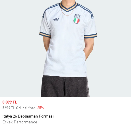
Sale price
3.899 TL
5.999 TL Orijinal fiyat
-35%
Discount
İtalya 26 Deplasman Forması
Erkek Performance