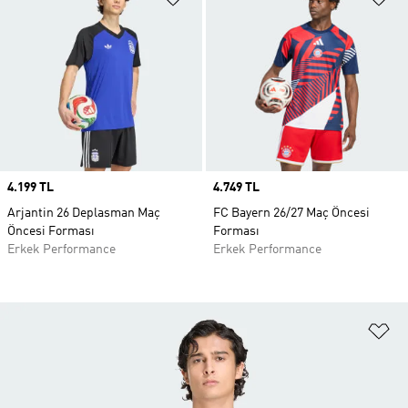
Price
4.199 TL
Price
4.749 TL
Arjantin 26 Deplasman Maç
FC Bayern 26/27 Maç Öncesi
Öncesi Forması
Forması
Erkek Performance
Erkek Performance
Fa