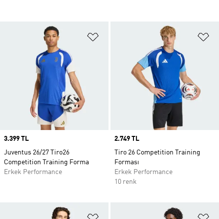
Favori Listesine Ekle
Fa
Price
3.399 TL
Price
2.749 TL
Juventus 26/27 Tiro26
Tiro 26 Competition Training
Competition Training Forma
Forması
Erkek Performance
Erkek Performance
10 renk
Favori Listesine Ekle
Fa