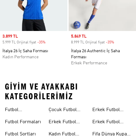
Sale price
3.899 TL
Sale price
5.849 TL
5.999 TL Orijinal fiyat
-35%
Discount
8.999 TL Orijinal fiyat
-35%
Discount
İtalya 26 İç Saha Forması
İtalya 26 Authentic İç Saha
Kadın Performance
Forması
Erkek Performance
GIYIM VE AYAKKABI
KATEGORILERIMIZ
Futbol
Çocuk Futbol
Erkek Futbol
Ayakkabıları
Ayakkabıları
Topları
Futbol Formaları
Erkek Futbol
Erkek Futbol
Formaları
Eldivenleri
Futbol Şortları
Kadın Futbol
Fifa Dünya Kupası