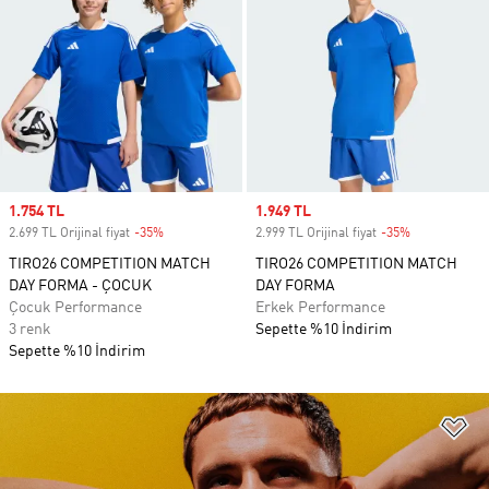
Sale price
1.754 TL
Sale price
1.949 TL
2.699 TL Orijinal fiyat
-35%
Discount
2.999 TL Orijinal fiyat
-35%
Discount
TIRO26 COMPETITION MATCH
TIRO26 COMPETITION MATCH
DAY FORMA - ÇOCUK
DAY FORMA
Çocuk Performance
Erkek Performance
3 renk
Sepette %10 İndirim
Sepette %10 İndirim
Fa