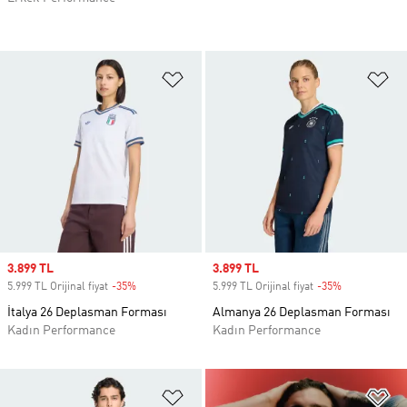
Favori Listesine Ekle
Fa
Sale price
3.899 TL
Sale price
3.899 TL
5.999 TL Orijinal fiyat
-35%
Discount
5.999 TL Orijinal fiyat
-35%
Discount
İtalya 26 Deplasman Forması
Almanya 26 Deplasman Forması
Kadın Performance
Kadın Performance
Favori Listesine Ekle
Fa