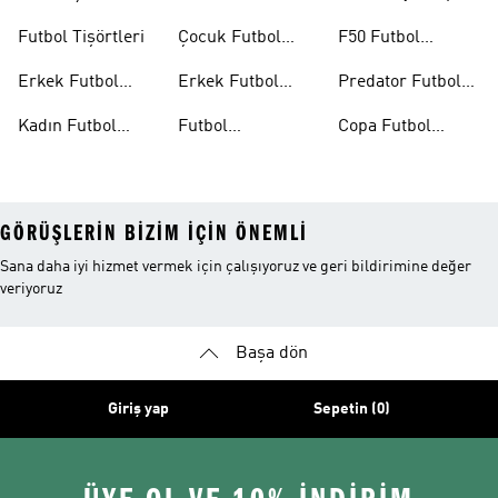
Formaları
26™
Futbol Tişörtleri
Çocuk Futbol
F50 Futbol
Formaları
Ayakkabıları
Erkek Futbol
Erkek Futbol
Predator Futbol
Ayakkabıları
Şortları
Ayakkabıları
Kadın Futbol
Futbol
Copa Futbol
Ayakkabıları
Aksesuarları
Ayakkabıları
GÖRÜŞLERIN BIZIM IÇIN ÖNEMLI
Sana daha iyi hizmet vermek için çalışıyoruz ve geri bildirimine değer
veriyoruz
Başa dön
Giriş yap
Sepetin (0)