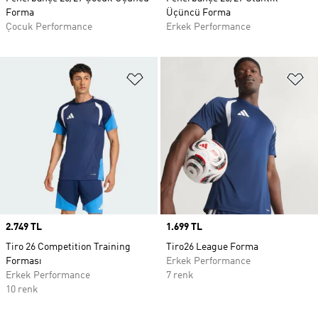
Forma
Üçüncü Forma
Çocuk Performance
Erkek Performance
Favori Listesine Ekle
Fa
Price
2.749 TL
Price
1.699 TL
Tiro 26 Competition Training
Tiro26 League Forma
Forması
Erkek Performance
Erkek Performance
7 renk
10 renk