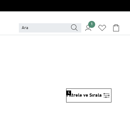
1
4
Filtrele ve Sırala