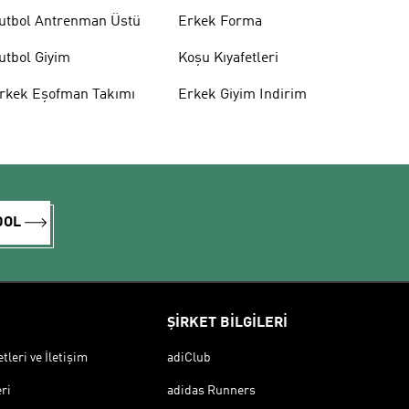
utbol Antrenman Üstü
Erkek Forma
utbol Giyim
Koşu Kıyafetleri
rkek Eşofman Takımı
Erkek Giyim Indirim
DOL
ŞİRKET BİLGİLERİ
leri ve İletişim
adiClub
ri
adidas Runners