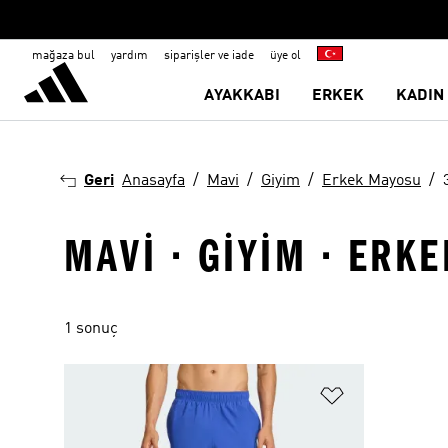
mağaza bul
yardım
siparişler ve iade
üye ol
AYAKKABI
ERKEK
KADIN
Geri
Anasayfa
Mavi
Giyim
Erkek Mayosu
MAVI · GIYIM · ERK
1 sonuç
Favori Listesi