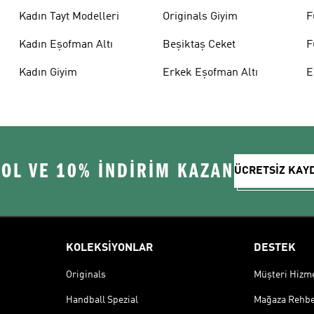
Kadın Tayt Modelleri
Originals Giyim
F
Kadın Eşofman Altı
Beşiktaş Ceket
F
Kadın Giyim
Erkek Eşofman Altı
E
 OL VE 10% İNDİRİM KAZAN
ÜCRETSİZ KAY
KOLEKSİYONLAR
DESTEK
Originals
Müşteri Hizmet
Handball Spezial
Mağaza Rehbe