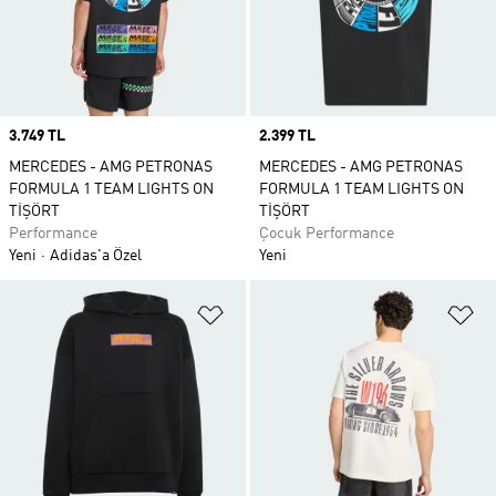
Price
3.749 TL
Price
2.399 TL
MERCEDES - AMG PETRONAS
MERCEDES - AMG PETRONAS
FORMULA 1 TEAM LIGHTS ON
FORMULA 1 TEAM LIGHTS ON
TİŞÖRT
TİŞÖRT
Performance
Çocuk Performance
Yeni
Adidas'a Özel
Yeni
Favori Listesine Ekle
Fa