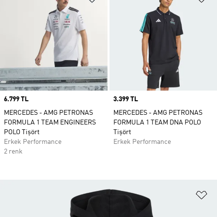
Price
6.799 TL
Price
3.399 TL
MERCEDES - AMG PETRONAS
MERCEDES - AMG PETRONAS
FORMULA 1 TEAM ENGINEERS
FORMULA 1 TEAM DNA POLO
POLO Tişört
Tişört
Erkek Performance
Erkek Performance
2 renk
Fa