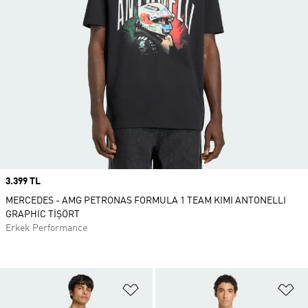
Price
3.399 TL
MERCEDES - AMG PETRONAS FORMULA 1 TEAM KIMI ANTONELLI
GRAPHIC TİŞÖRT
Erkek Performance
Favori Listesine Ekle
Fa