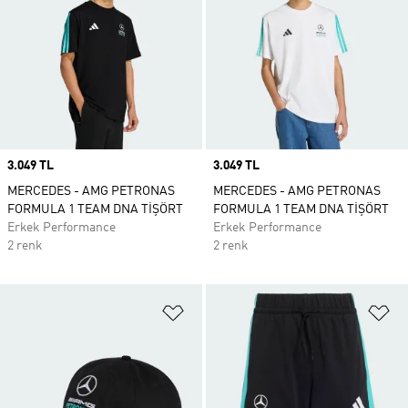
Price
3.049 TL
Price
3.049 TL
MERCEDES - AMG PETRONAS
MERCEDES - AMG PETRONAS
FORMULA 1 TEAM DNA TİŞÖRT
FORMULA 1 TEAM DNA TİŞÖRT
Erkek Performance
Erkek Performance
2 renk
2 renk
Favori Listesine Ekle
Fa