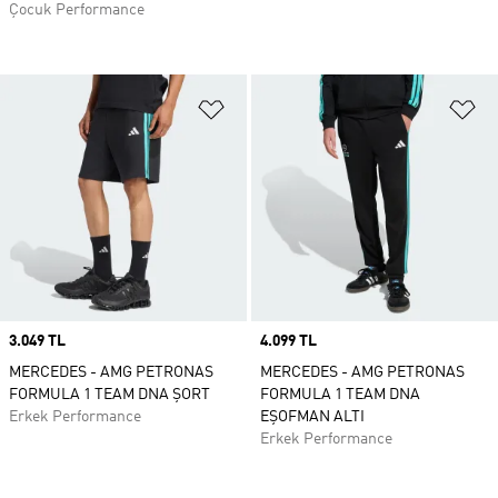
Çocuk Performance
Favori Listesine Ekle
Fa
Price
3.049 TL
Price
4.099 TL
MERCEDES - AMG PETRONAS
MERCEDES - AMG PETRONAS
FORMULA 1 TEAM DNA ŞORT
FORMULA 1 TEAM DNA
Erkek Performance
EŞOFMAN ALTI
Erkek Performance