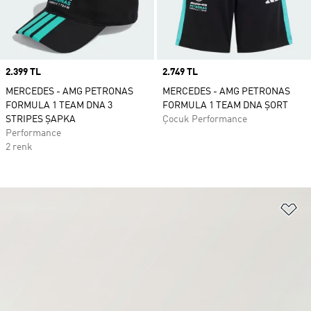
Price
2.399 TL
Price
2.749 TL
MERCEDES - AMG PETRONAS
MERCEDES - AMG PETRONAS
FORMULA 1 TEAM DNA 3
FORMULA 1 TEAM DNA ŞORT
STRIPES ŞAPKA
Çocuk Performance
Performance
2 renk
Fa