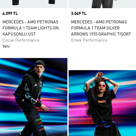
Price
4.099 TL
Price
3.049 TL
MERCEDES - AMG PETRONAS
MERCEDES - AMG PETRONAS
FORMULA 1 TEAM LIGHTS ON
FORMULA 1 TEAM SILVER
KAPÜŞONLU ÜST
ARROWS 1955 GRAPHIC TİŞÖRT
Çocuk Performance
Erkek Performance
Yeni