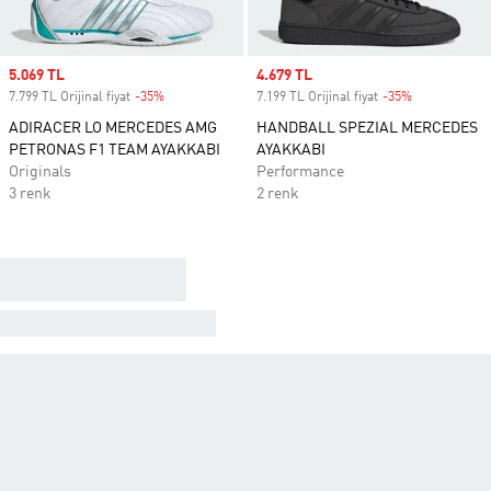
Sale price
5.069 TL
Sale price
4.679 TL
7.799 TL Orijinal fiyat
-35%
Discount
7.199 TL Orijinal fiyat
-35%
Discount
ADIRACER LO MERCEDES AMG
HANDBALL SPEZIAL MERCEDES
PETRONAS F1 TEAM AYAKKABI
AYAKKABI
Originals
Performance
3 renk
2 renk