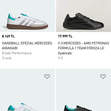
Price
8.149 TL
Price
17.999 TL
HANDBALL SPEZIAL MERCEDES
Y-3 MERCEDES - AMG PETRONAS
AYAKKABI
FORMULA 1 TEAM FEROZA LO
Erkek Performance
Ayakkabı
2 renk
Y-3
Favori Listesine Ekle
Fa