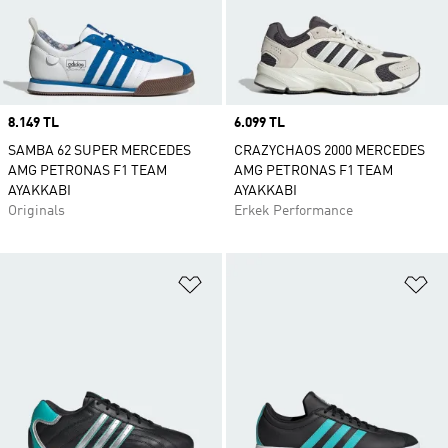
Price
8.149 TL
Price
6.099 TL
SAMBA 62 SUPER MERCEDES
CRAZYCHAOS 2000 MERCEDES
AMG PETRONAS F1 TEAM
AMG PETRONAS F1 TEAM
AYAKKABI
AYAKKABI
Originals
Erkek Performance
Favori Listesine Ekle
Fa