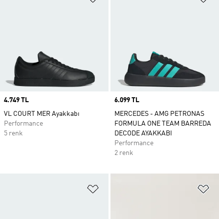
Price
4.749 TL
Price
6.099 TL
VL COURT MER Ayakkabı
MERCEDES - AMG PETRONAS
Performance
FORMULA ONE TEAM BARREDA
5 renk
DECODE AYAKKABI
Performance
2 renk
Favori Listesine Ekle
Fa