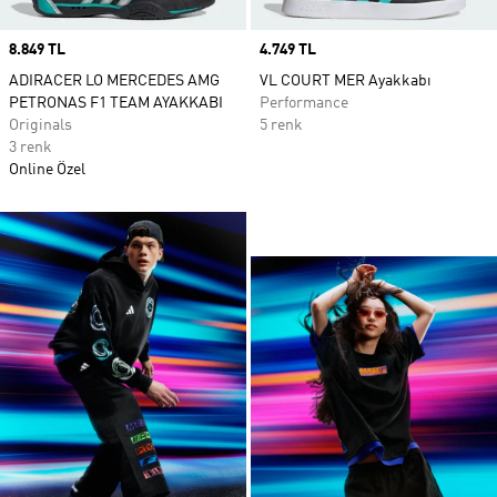
Price
8.849 TL
Price
4.749 TL
ADIRACER LO MERCEDES AMG
VL COURT MER Ayakkabı
PETRONAS F1 TEAM AYAKKABI
Performance
Originals
5 renk
3 renk
Online Özel