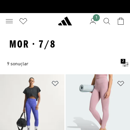
1
MOR · 7/8
2
9 sonuçlar
Favori Listesine Ekle
Fa