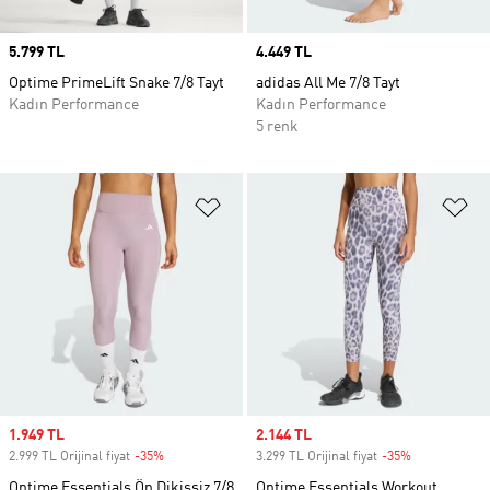
Price
5.799 TL
Price
4.449 TL
Optime PrimeLift Snake 7/8 Tayt
adidas All Me 7/8 Tayt
Kadın Performance
Kadın Performance
5 renk
Favori Listesine Ekle
Fa
Sale price
1.949 TL
Sale price
2.144 TL
2.999 TL Orijinal fiyat
-35%
Discount
3.299 TL Orijinal fiyat
-35%
Discount
Optime Essentials Ön Dikişsiz 7/8
Optime Essentials Workout