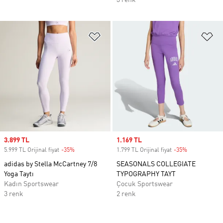
3 renk
Favori Listesine Ekle
Fa
Sale price
3.899 TL
Sale price
1.169 TL
5.999 TL Orijinal fiyat
-35%
Discount
1.799 TL Orijinal fiyat
-35%
Discount
adidas by Stella McCartney 7/8
SEASONALS COLLEGIATE
Yoga Taytı
TYPOGRAPHY TAYT
Kadın Sportswear
Çocuk Sportswear
3 renk
2 renk