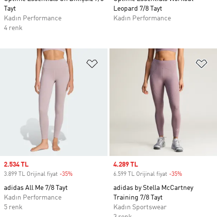
Tayt
Leopard 7/8 Tayt
Kadın Performance
Kadın Performance
4 renk
Favori Listesine Ekle
Fa
Sale price
2.534 TL
Sale price
4.289 TL
3.899 TL Orijinal fiyat
-35%
Discount
6.599 TL Orijinal fiyat
-35%
Discount
adidas All Me 7/8 Tayt
adidas by Stella McCartney
Kadın Performance
Training 7/8 Tayt
5 renk
Kadın Sportswear