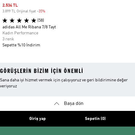
Sale price
2.534 TL
3.899 TL Orijinal fiyat
-35%
Discount
(58)
adidas All Me Ribana 7/8 Tayt
Kadın Performance
3 renk
Sepette %10 İndirim
GÖRÜŞLERIN BIZIM IÇIN ÖNEMLI
Sana daha iyi hizmet vermek için çalışıyoruz ve geri bildirimine değer
veriyoruz
Başa dön
Giriş yap
Sepetin (0)