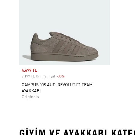
Sale price
4.679 TL
7.199 TL Orijinal fiyat
-35%
Discount
CAMPUS 00S AUDI REVOLUT F1 TEAM
AYAKKABI
Originals
GIYIM VE AYAKKABI KAT