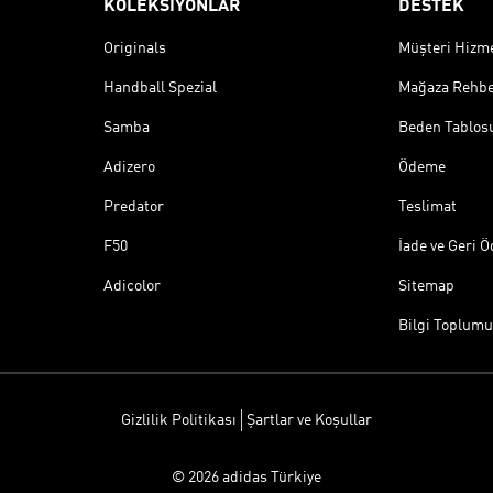
KOLEKSİYONLAR
DESTEK
Originals
Müşteri Hizmet
Handball Spezial
Mağaza Rehbe
Samba
Beden Tablos
Adizero
Ödeme
Predator
Teslimat
F50
İade ve Geri 
Adicolor
Sitemap
Bilgi Toplumu
Gizlilik Politikası
Şartlar ve Koşullar
© 2026 adidas Türkiye