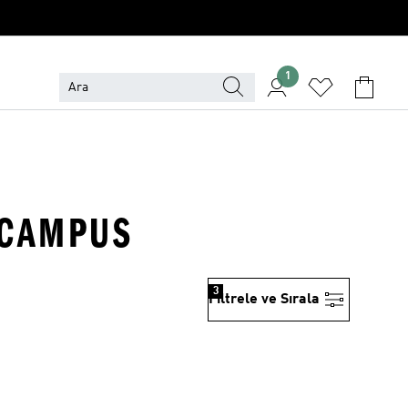
1
 CAMPUS
3
Filtrele ve Sırala