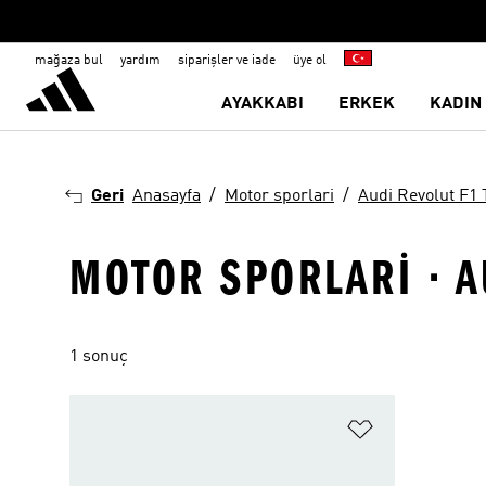
mağaza bul
yardım
siparişler ve iade
üye ol
AYAKKABI
ERKEK
KADIN
Geri
Anasayfa
Motor sporlari
Audi Revolut F1
MOTOR SPORLARI · A
1 sonuç
Favori Listesi