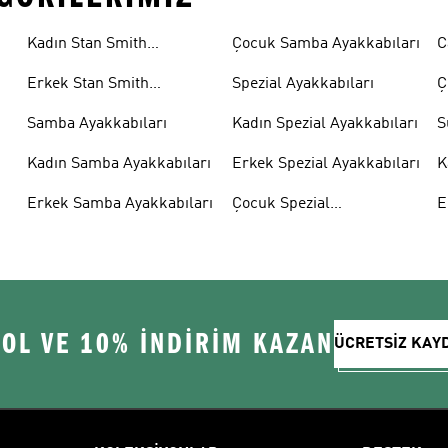
Kadın Stan Smith
Çocuk Samba Ayakkabıları
C
Ayakkabıları
Erkek Stan Smith
Spezial Ayakkabıları
Ç
Ayakkabıları
A
Samba Ayakkabıları
Kadın Spezial Ayakkabıları
S
Kadın Samba Ayakkabıları
Erkek Spezial Ayakkabıları
K
A
Erkek Samba Ayakkabıları
Çocuk Spezial
E
Ayakkabıları
A
 OL VE 10% İNDİRİM KAZAN
ÜCRETSİZ KAY