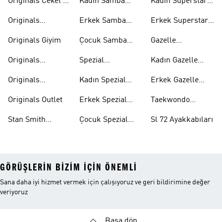
Originals Ceket &
Kadın Samba
Kadın Superstar
Mont
Ayakkabıları
Ayakkabıları
Originals
Erkek Samba
Erkek Superstar
Eşofman Takımı
Ayakkabıları
Ayakkabıları
Originals Giyim
Çocuk Samba
Gazelle
Ayakkabıları
Ayakkabıları
Originals
Spezial
Kadın Gazelle
Tişörtleri
Ayakkabıları
Ayakkabıları
Originals
Kadın Spezial
Erkek Gazelle
Eşofman Altları
Ayakkabıları
Ayakkabıları
Originals Outlet
Erkek Spezial
Taekwondo
Ayakkabıları
Ayakkabıları
Stan Smith
Çocuk Spezial
Sl 72 Ayakkabıları
Ayakkabıları
Ayakkabıları
GÖRÜŞLERIN BIZIM IÇIN ÖNEMLI
Sana daha iyi hizmet vermek için çalışıyoruz ve geri bildirimine değer
veriyoruz
Başa dön