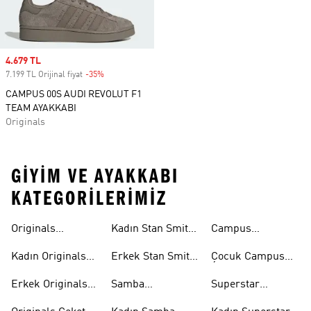
Sale price
4.679 TL
7.199 TL Orijinal fiyat
-35%
Discount
CAMPUS 00S AUDI REVOLUT F1
TEAM AYAKKABI
Originals
GIYIM VE AYAKKABI
KATEGORILERIMIZ
Originals
Kadın Stan Smith
Campus
Ayakkabi
Ayakkabıları
Ayakkabıları
Kadın Originals
Erkek Stan Smith
Çocuk Campus
Ayakkabı
Ayakkabıları
Ayakkabıları
Erkek Originals
Samba
Superstar
Ayakkabı
Ayakkabıları
Ayakkabıları