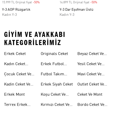
15.999 TL Orijinal fiyat
-50%
Discount
14.899 TL Orijinal fiyat
-50%
Discount
Y-3 AOP Rüzgarlık
Y-3 Dar Eşofman Üstü
Kadın Y-3
Kadın Y-3
GIYIM VE AYAKKABI
KATEGORILERIMIZ
Erkek Ceket
Originals Ceket
Beyaz Ceket Ve
Montlar
Kadın Ceket
Erkek Futbol
Yesil Ceket Ve
Modelleri
Ceketleri
Montlar
Çocuk Ceket Ve
Futbol Takım
Mavi Ceket Ve
Mont
Ceketleri
Montlar
Kadin Ceket Ve
Erkek Siyah Ceket
Outlet Ceket Ve
Mont
Mont
Erkek Mont
Koşu Ceket Ve
Ceket Ve Mont
Mont
Terrex Erkek
Kırmızı Ceket Ve
Bordo Ceket Ve
Ceket
Montlar
Montlar