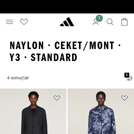
1
NAYLON · CEKET/MONT ·
Y3 · STANDARD
4
4 sonuçlar
Favori Listesine Ekle
Fa