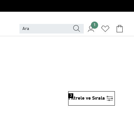
1
3
Filtrele ve Sırala