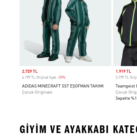
Sale price
2.729 TL
Sale price
1.919 TL
4.199 TL Orijinal fiyat
-35%
Discount
3.199 TL Oriji
ADIDAS MINECRAFT SST EŞOFMAN TAKIMI
Teamgeist 
Çocuk Originals
Çocuk Orig
Sepette %1
GIYIM VE AYAKKABI KAT