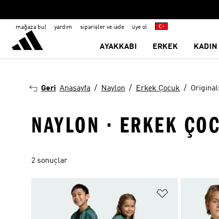
mağaza bul
yardım
siparişler ve iade
üye ol
AYAKKABI
ERKEK
KADIN
Geri
Anasayfa
Naylon
Erkek Çocuk
Original
NAYLON · ERKEK ÇOC
2 sonuçlar
Favori Listesi