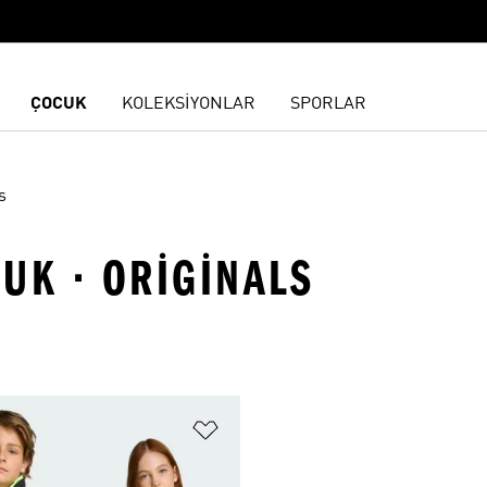
ÇOCUK
KOLEKSİYONLAR
SPORLAR
s
UK · ORIGINALS
ne Ekle
Favori Listesine Ekle