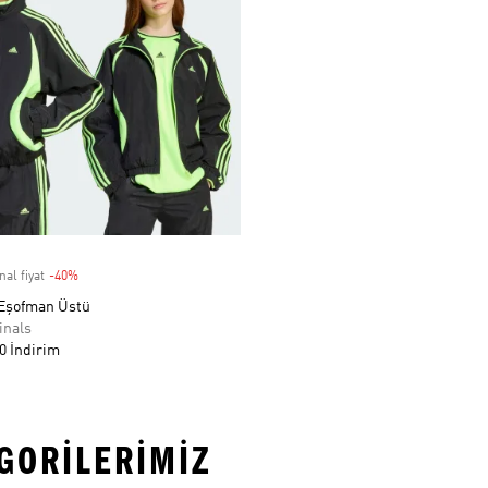
nal fiyat
-40%
Discount
Eşofman Üstü
inals
0 İndirim
EGORILERIMIZ