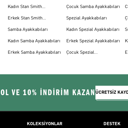
Kadın Stan Smith
Çocuk Samba Ayakkabıları
C
Ayakkabıları
Erkek Stan Smith
Spezial Ayakkabıları
Ç
Ayakkabıları
A
Samba Ayakkabıları
Kadın Spezial Ayakkabıları
S
Kadın Samba Ayakkabıları
Erkek Spezial Ayakkabıları
K
A
Erkek Samba Ayakkabıları
Çocuk Spezial
E
Ayakkabıları
A
 OL VE 10% İNDİRİM KAZAN
ÜCRETSİZ KAY
KOLEKSİYONLAR
DESTEK