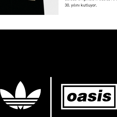
30. yılını kutluyor.