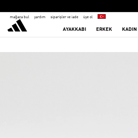
mağaza bul
yardım
siparişler ve iade
üye ol
AYAKKABI
ERKEK
KADIN