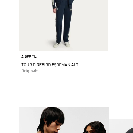
Price
4.599 TL
TOUR FIREBIRD EŞOFMAN ALTI
Originals