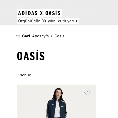
ADIDAS X OASIS
Özgünlüğün 30. yılını kutluyoruz
Geri
Anasayfa
Oasis
OASIS
1 sonuç
Favori Listesi