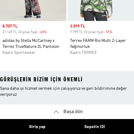
Sale price
8.707 TL
Sale price
3.599 TL
21.149 TL Orijinal fiyat
-60%
Discount
7.799 TL Orijinal fiyat
-55%
Discount
adidas by Stella McCartney x
Terrex FARM Rio Multi 2-Layer
Terrex TrueNature 2L Pantolon
Yağmurluk
Kadın Sportswear
Kadın TERREX
GÖRÜŞLERIN BIZIM IÇIN ÖNEMLI
Sana daha iyi hizmet vermek için çalışıyoruz ve geri bildirimine değer
veriyoruz
Başa dön
Giriş yap
Sepetin (0)