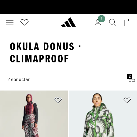
1
OKULA DONUS ·
CLIMAPROOF
2
2 sonuçlar
Favori Listesine Ekle
Fa