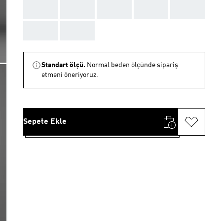
AAA
AAA
AAA
AAA
AAA
AAA
AAA
Standart ölçü.
Normal beden ölçünde sipariş
etmeni öneriyoruz.
Sepete Ekle