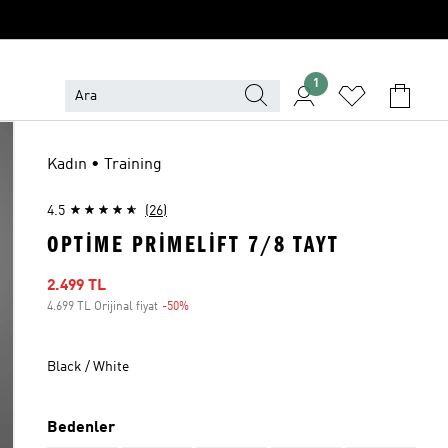
1
Kadın • Training
4.5
(26)
OPTIME PRIMELIFT 7/8 TAYT
İndirimli fiyat
2.499 TL
4.699 TL Orijinal fiyat
-50%
İndirim
Black / White
Bedenler