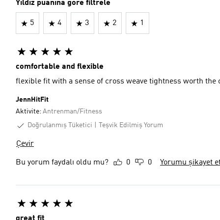
Yıldız puanına göre filtrele
5
4
3
2
1
comfortable and flexible
flexible fit with a sense of cross weave tightness worth the
JennHitFit
Aktivite:
Antrenman/Fitness
Doğrulanmış Tüketici
Teşvik Edilmiş Yorum
Çevir
Bu yorum faydalı oldu mu?
0
0
Yorumu şikayet e
great fit