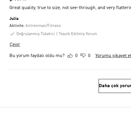
Great quality, true to size, not see-through, and very flatte
Julia
Aktivite:
Antrenman/Fitness
Doğrulanmış Tüketici
Teşvik Edilmiş Yorum
Çevir
Bu yorum faydalı oldu mu?
0
0
Yorumu şikayet e
Daha çok yoru