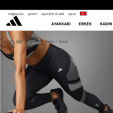
mağaza bul
yardım
siparişler ve iade
üye ol
AYAKKABI
ERKEK
KADIN
/
/
Geri
Anasayfa
Kadın
Giyim