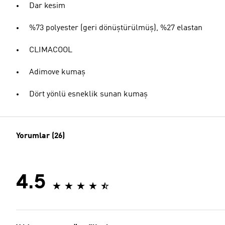
Dar kesim
%73 polyester (geri dönüştürülmüş), %27 elastan
CLIMACOOL
Adimove kumaş
Dört yönlü esneklik sunan kumaş
Yorumlar (26)
4.5