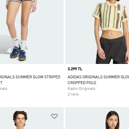
Price
3.299 TL
IGINALS SUMMER GLOW STRIPED
ADIDAS ORIGINALS SUMMER GLO
RT
CROPPED POLO
nals
Kadın Originals
2 renk
ne Ekle
Favori Listesine Ekle