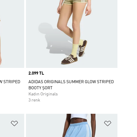
Price
2.099 TL
W STRIPED
ADIDAS ORIGINALS SUMMER GLOW STRIPED
BOOTY ŞORT
Kadın Originals
3 renk
Favori Listesine Ekle
Favori List