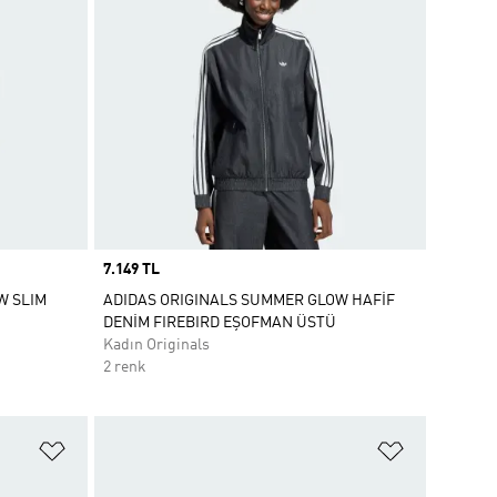
Price
7.149 TL
W SLIM
ADIDAS ORIGINALS SUMMER GLOW HAFİF
DENİM FIREBIRD EŞOFMAN ÜSTÜ
Kadın Originals
2 renk
Favori Listesine Ekle
Favori List