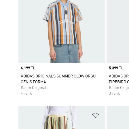
Price
4.199 TL
Price
5.399 TL
ADIDAS ORIGINALS SUMMER GLOW ÖRGÜ
ADIDAS O
GENİŞ FORMA
FIREBIRD
Kadın Originals
Kadın Origi
4 renk
3 renk
Favori Listesi