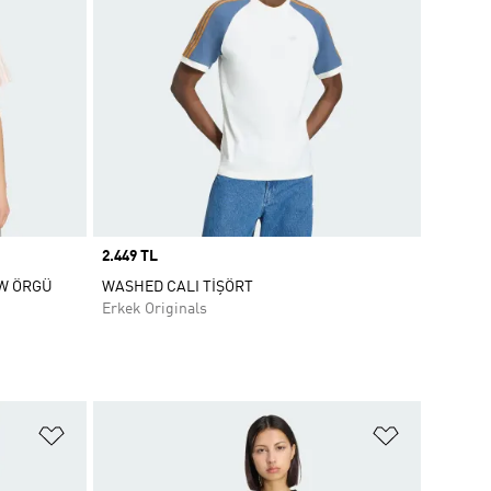
Price
2.449 TL
OW ÖRGÜ
WASHED CALI TİŞÖRT
Erkek Originals
Favori Listesine Ekle
Favori List