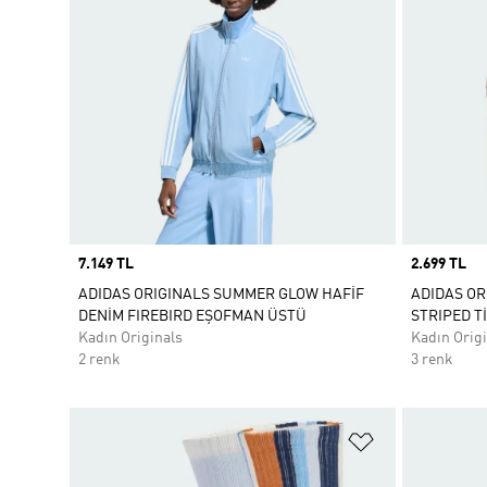
Price
7.149 TL
Price
2.699 TL
ADIDAS ORIGINALS SUMMER GLOW HAFİF
ADIDAS OR
DENİM FIREBIRD EŞOFMAN ÜSTÜ
STRIPED T
Kadın Originals
Kadın Origi
2 renk
3 renk
Favori Listesi