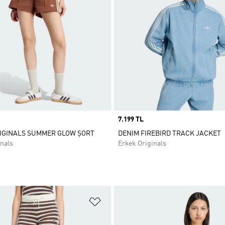
Price
7.199 TL
IGINALS SUMMER GLOW ŞORT
DENIM FIREBIRD TRACK JACKET
nals
Erkek Originals
ne Ekle
Favori Listesine Ekle