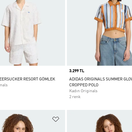
Price
3.299 TL
SEERSUCKER RESORT GÖMLEK
ADIDAS ORIGINALS SUMMER GLO
nals
CROPPED POLO
Kadın Originals
2 renk
ne Ekle
Favori Listesine Ekle