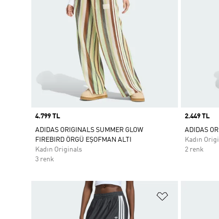
Price
4.799 TL
Price
2.449 TL
ADIDAS ORIGINALS SUMMER GLOW
ADIDAS OR
FIREBIRD ÖRGÜ EŞOFMAN ALTI
Kadın Origi
Kadın Originals
2 renk
3 renk
Favori Listesi