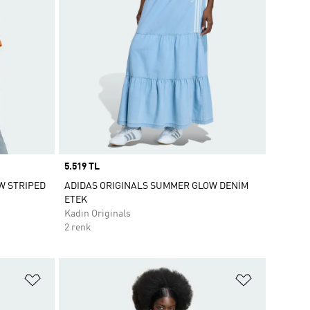
Price
5.519 TL
W STRIPED
ADIDAS ORIGINALS SUMMER GLOW DENİM
ETEK
Kadın Originals
2 renk
Favori Listesine Ekle
Favori List