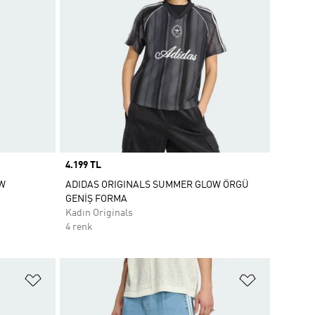
Price
4.199 TL
OW
ADIDAS ORIGINALS SUMMER GLOW ÖRGÜ
GENİŞ FORMA
Kadın Originals
4 renk
Favori Listesine Ekle
Favori List