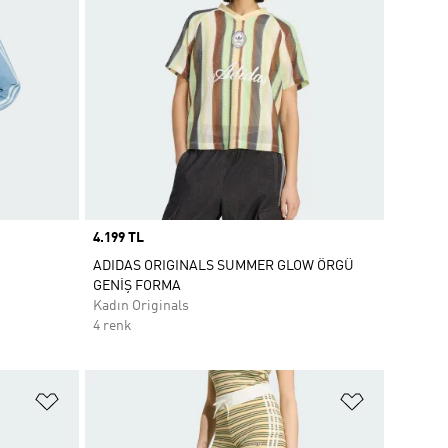
Price
4.199 TL
ADIDAS ORIGINALS SUMMER GLOW ÖRGÜ
GENİŞ FORMA
Kadın Originals
4 renk
Favori Listesine Ekle
Favori List