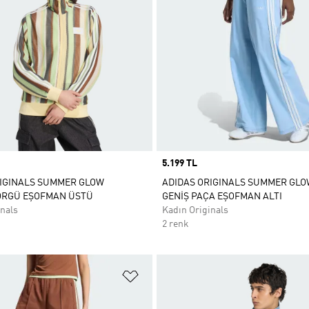
Price
5.199 TL
RIGINALS SUMMER GLOW
ADIDAS ORIGINALS SUMMER GLO
 ÖRGÜ EŞOFMAN ÜSTÜ
GENİŞ PAÇA EŞOFMAN ALTI
nals
Kadın Originals
2 renk
ne Ekle
Favori Listesine Ekle