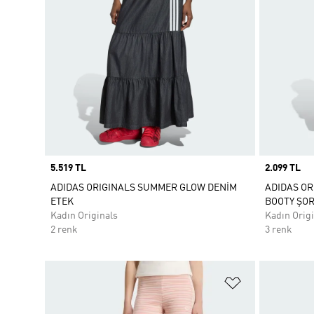
Price
5.519 TL
Price
2.099 TL
ADIDAS ORIGINALS SUMMER GLOW DENİM
ADIDAS OR
ETEK
BOOTY ŞO
Kadın Originals
Kadın Origi
2 renk
3 renk
Favori Listesi