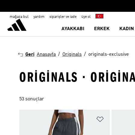
mağaza bul
yardım
siparişler ve iade
üye ol
AYAKKABI
ERKEK
KADIN
Geri
Anasayfa
Originals
originals-exclusive
ORIGINALS · ORIGIN
53 sonuçlar
Favori Listesi