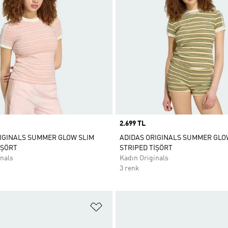
Price
2.699 TL
IGINALS SUMMER GLOW SLIM
ADIDAS ORIGINALS SUMMER GLO
İŞÖRT
STRIPED TİŞÖRT
nals
Kadın Originals
3 renk
ne Ekle
Favori Listesine Ekle