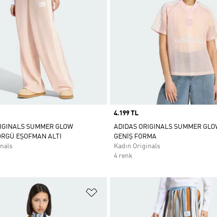
Price
4.199 TL
RIGINALS SUMMER GLOW
ADIDAS ORIGINALS SUMMER GL
ÖRGÜ EŞOFMAN ALTI
GENİŞ FORMA
nals
Kadın Originals
4 renk
ne Ekle
Favori Listesine Ekle