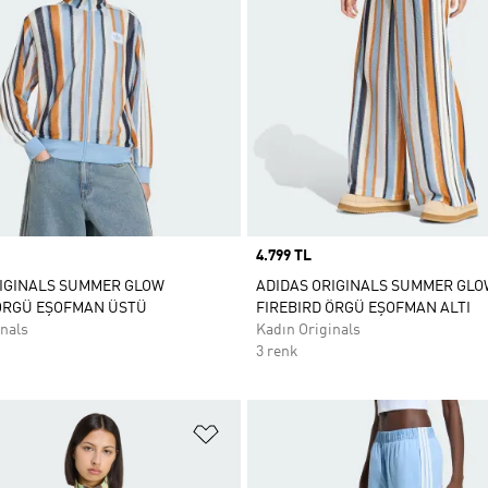
Price
4.799 TL
RIGINALS SUMMER GLOW
ADIDAS ORIGINALS SUMMER GL
 ÖRGÜ EŞOFMAN ÜSTÜ
FIREBIRD ÖRGÜ EŞOFMAN ALTI
nals
Kadın Originals
3 renk
ne Ekle
Favori Listesine Ekle