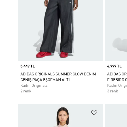
Price
5.449 TL
Price
4.799 TL
ADIDAS ORIGINALS SUMMER GLOW DENIM
ADIDAS O
GENİŞ PAÇA EŞOFMAN ALTI
FIREBIRD 
Kadın Originals
Kadın Origi
2 renk
3 renk
Favori Listesi