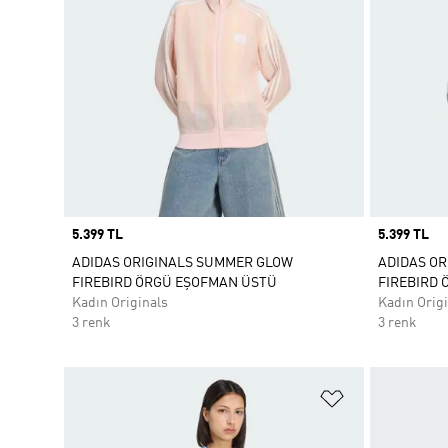
Price
5.399 TL
Price
5.399 TL
ADIDAS ORIGINALS SUMMER GLOW
ADIDAS O
FIREBIRD ÖRGÜ EŞOFMAN ÜSTÜ
FIREBIRD
Kadın Originals
Kadın Origi
3 renk
3 renk
Favori Listesi