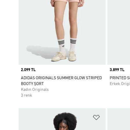
Price
2.099 TL
Price
3.899 TL
ADIDAS ORIGINALS SUMMER GLOW STRIPED
PRINTED 
BOOTY ŞORT
Erkek Origi
Kadın Originals
3 renk
Favori Listesi