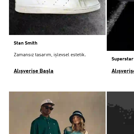
Stan Smith
Zamansız tasarım, işlevsel estetik.
Superstar
Alışverişe Başla
Alışveriş