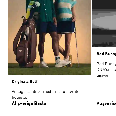
Bad Bunny
Bad Bunny
DNA'sını t
taşıyor.
Originals Golf
Vintage esintiler, modern silüetler ile
buluştu.
Alışverişe Başla
Alışveriş