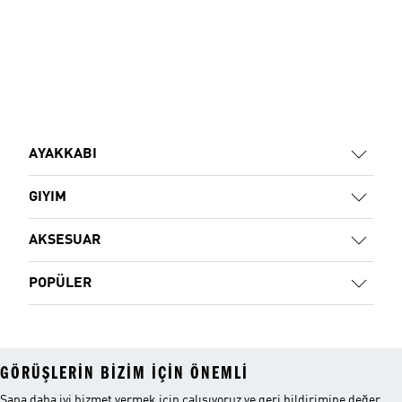
AYAKKABI
GIYIM
AKSESUAR
POPÜLER
GÖRÜŞLERIN BIZIM IÇIN ÖNEMLI
Sana daha iyi hizmet vermek için çalışıyoruz ve geri bildirimine değer