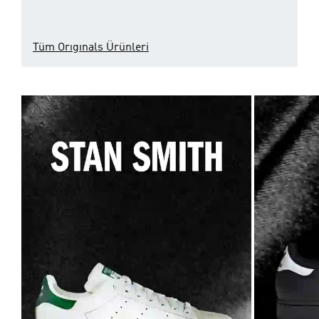
Tüm Orıgınals Ürünleri