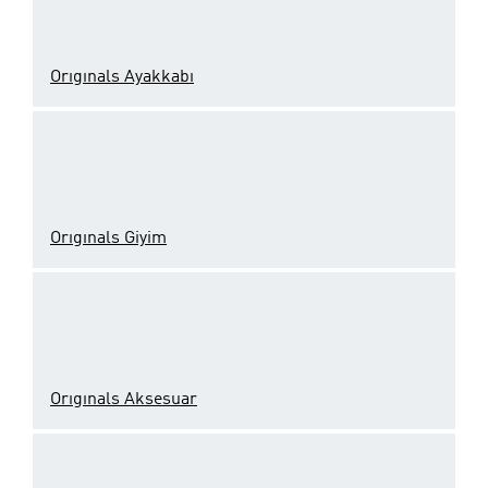
Orıgınals Ayakkabı
Orıgınals Giyim
Orıgınals Aksesuar