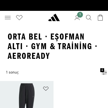
1
ORTA BEL · EŞOFMAN
ALTI · GYM & TRAINING ·
AEROREADY
4
1 sonuç
Favori Listesine Ekle