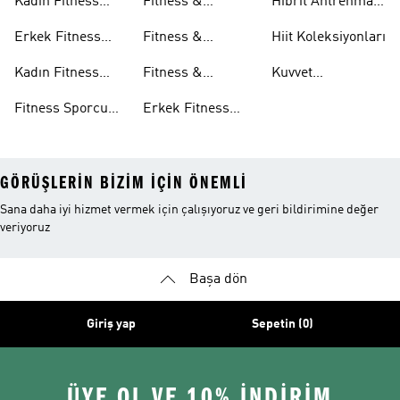
Kadın Fitness
Fitness &
Hibrit Antrenman
Ayakkabıları
Antrenman
Koleksiyonları
Erkek Fitness
Fitness &
Hiit Koleksiyonları
Şortları
Giyim
Antrenman
Kadın Fitness
Fitness &
Kuvvet
Eşofman Altları
Giyim
Antrenman
Antrenmanı
Fitness Sporcu
Erkek Fitness
Aksesuarları
Koleksiyonları
GÖRÜŞLERIN BIZIM IÇIN ÖNEMLI
Sana daha iyi hizmet vermek için çalışıyoruz ve geri bildirimine değer
veriyoruz
Başa dön
Giriş yap
Sepetin (0)
ÜYE OL VE 10% İNDİRİM