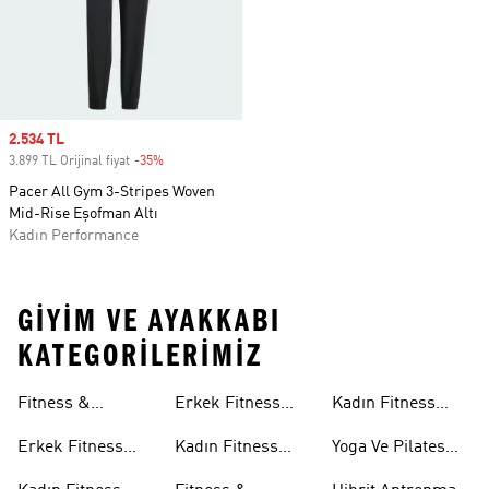
Sale price
2.534 TL
3.899 TL Orijinal fiyat
-35%
Discount
Pacer All Gym 3-Stripes Woven
Mid-Rise Eşofman Altı
Kadın Performance
GIYIM VE AYAKKABI
KATEGORILERIMIZ
Sütyenleri
Aksesuarları
Fitness &
Erkek Fitness
Kadın Fitness
Antrenman
Tişörtleri
Aksesuarları
Erkek Fitness
Kadın Fitness
Yoga Ve Pilates
Ayakkabıları
Ayakkabıları
Tişörtleri
Koleksiyonları