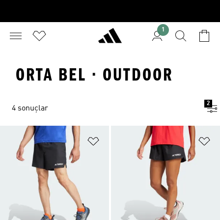
1
ORTA BEL · OUTDOOR
2
4 sonuçlar
Favori Listesine Ekle
Fa