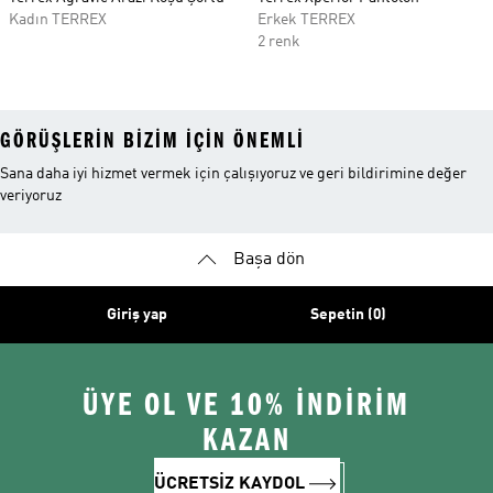
Kadın TERREX
Erkek TERREX
2 renk
GÖRÜŞLERIN BIZIM IÇIN ÖNEMLI
Sana daha iyi hizmet vermek için çalışıyoruz ve geri bildirimine değer
veriyoruz
Başa dön
Giriş yap
Sepetin (0)
ÜYE OL VE 10% İNDİRİM
KAZAN
ÜCRETSİZ KAYDOL