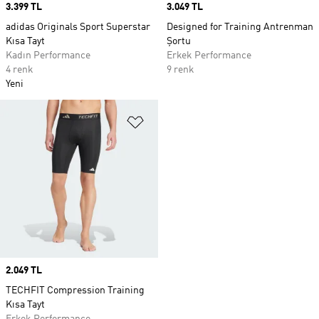
Price
3.399 TL
Price
3.049 TL
adidas Originals Sport Superstar
Designed for Training Antrenman
Kısa Tayt
Şortu
Kadın Performance
Erkek Performance
4 renk
9 renk
Yeni
Favori Listesine Ekle
Price
2.049 TL
TECHFIT Compression Training
Kısa Tayt