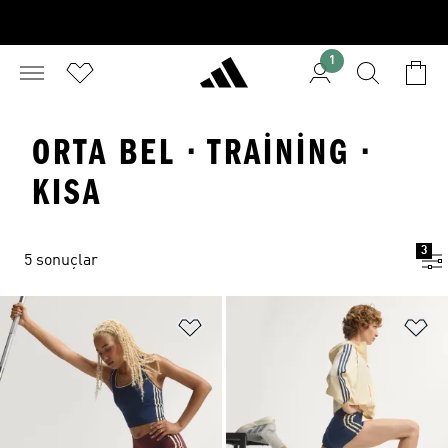
1
ORTA BEL · TRAINING ·
KISA
3
5 sonuçlar
Favori Listesine Ekle
Fa