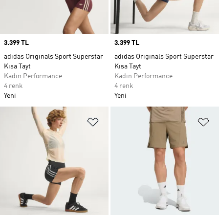
Price
3.399 TL
Price
3.399 TL
adidas Originals Sport Superstar
adidas Originals Sport Superstar
Kısa Tayt
Kısa Tayt
Kadın Performance
Kadın Performance
4 renk
4 renk
Yeni
Yeni
Favori Listesine Ekle
Fa