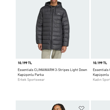
Price
10.199 TL
Price
10.199 TL
Essentials CLIMAWARM 3-Stripes Light Down
Essentials
Kapüşonlu Parka
Kapüşonlu
Erkek Sportswear
Kadın Spor
Favori Listesi