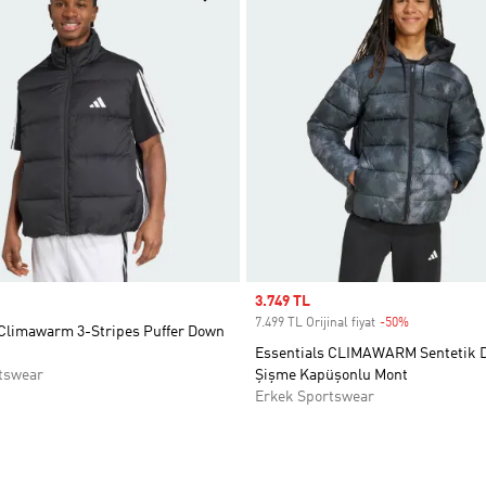
Sale price
3.749 TL
7.499 TL Orijinal fiyat
-50%
Discount
 Climawarm 3-Stripes Puffer Down
Essentials CLIMAWARM Sentetik 
tswear
Şişme Kapüşonlu Mont
Erkek Sportswear