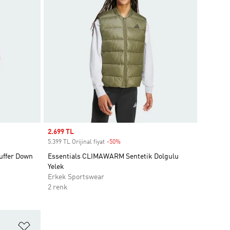
Sale price
2.699 TL
5.399 TL Orijinal fiyat
-50%
Discount
uffer Down
Essentials CLIMAWARM Sentetik Dolgulu
Yelek
Erkek Sportswear
2 renk
Favori Listesine Ekle