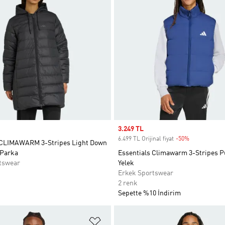
Sale price
3.249 TL
6.499 TL Orijinal fiyat
-50%
Discount
 CLIMAWARM 3-Stripes Light Down
 Parka
Essentials Climawarm 3-Stripes P
tswear
Yelek
Erkek Sportswear
2 renk
Sepette %10 İndirim
ne Ekle
Favori Listesine Ekle