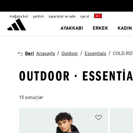
mağaza bul
yardım
siparişler ve iade
üye ol
AYAKKABI
ERKEK
KADIN
Geri
Anasayfa
Outdoor
Essentials
COLD.RD
OUTDOOR · ESSENTIA
15 sonuçlar
Favori Listesi