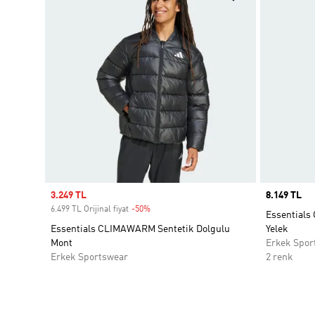
Sale price
3.249 TL
Price
8.149 TL
6.499 TL Orijinal fiyat
-50%
Discount
Essentials
Essentials CLIMAWARM Sentetik Dolgulu
Yelek
Mont
Erkek Spor
Erkek Sportswear
2 renk