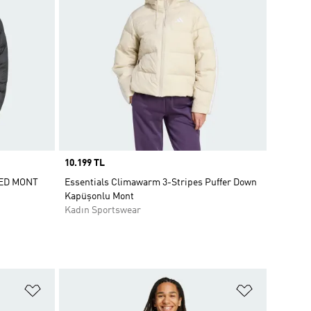
Price
10.199 TL
ED MONT
Essentials Climawarm 3-Stripes Puffer Down
Kapüşonlu Mont
Kadın Sportswear
Favori Listesine Ekle
Favori List