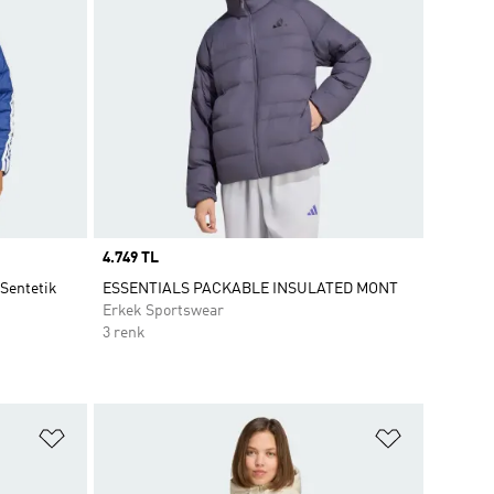
Price
4.749 TL
Sentetik
ESSENTIALS PACKABLE INSULATED MONT
Erkek Sportswear
3 renk
Favori Listesine Ekle
Favori List