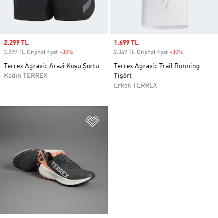
Sale price
2.299 TL
Sale price
1.699 TL
3.299 TL Orijinal fiyat
-30%
Discount
2.349 TL Orijinal fiyat
-30%
Discount
Terrex Agravic Arazi Koşu Şortu
Terrex Agravic Trail Running
Kadın TERREX
Tişört
Erkek TERREX
Favori Listesine Ekle