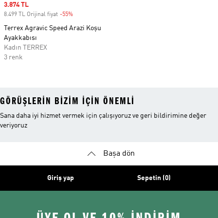
Sale price
3.874 TL
8.499 TL Orijinal fiyat
-55%
Discount
Terrex Agravic Speed Arazi Koşu
Ayakkabısı
Kadın TERREX
3 renk
GÖRÜŞLERIN BIZIM IÇIN ÖNEMLI
Sana daha iyi hizmet vermek için çalışıyoruz ve geri bildirimine değer
veriyoruz
Başa dön
Giriş yap
Sepetin (0)