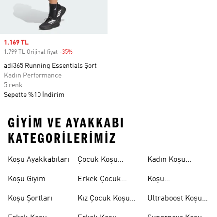
Sale price
1.169 TL
1.799 TL Orijinal fiyat
-35%
Discount
adi365 Running Essentials Şort
Kadın Performance
5 renk
Sepette %10 İndirim
GIYIM VE AYAKKABI
KATEGORILERIMIZ
Koşu Ayakkabıları
Çocuk Koşu
Kadın Koşu
Ayakkabıları
Şortları
Koşu Giyim
Erkek Çocuk
Koşu
Koşu Ayakkabıları
Aksesuarları
Koşu Şortları
Kız Çocuk Koşu
Ultraboost Koşu
Ayakkabıları
Ayakkabıları