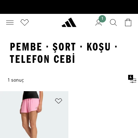
1
PEMBE · ŞORT · KOŞU ·
TELEFON CEBI
4
1 sonuç
Favori Listesine Ekle