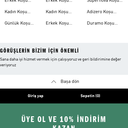
Erkek Koşu
Erkek Koşu
Supernova Koşu
Ayakkabıları
Tişörtleri
Ayakkabıları
Kadın Koşu
Kadın Koşu
Adizero Koşu
Ayakkabıları
Tişörtleri
Ayakkabıları
Günlük Koşu
Erkek Koşu
Duramo Koşu
Ayakkabıları
Şortları
Ayakkabıları
GÖRÜŞLERIN BIZIM IÇIN ÖNEMLI
Sana daha iyi hizmet vermek için çalışıyoruz ve geri bildirimine değer
veriyoruz
Başa dön
Giriş yap
Sepetin (0)
ÜYE OL VE 10% İNDİRİM