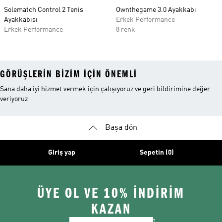
Solematch Control 2 Tenis
Ownthegame 3.0 Ayakkabı
Ayakkabısı
Erkek Performance
Erkek Performance
8 renk
GÖRÜŞLERIN BIZIM IÇIN ÖNEMLI
Sana daha iyi hizmet vermek için çalışıyoruz ve geri bildirimine değer
veriyoruz
Başa dön
Giriş yap
Sepetin (0)
ÜYE OL VE 10% İNDİRİM
KAZAN