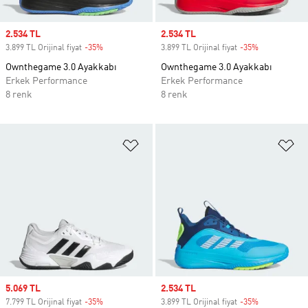
Sale price
2.534 TL
Sale price
2.534 TL
3.899 TL Orijinal fiyat
-35%
Discount
3.899 TL Orijinal fiyat
-35%
Discount
Ownthegame 3.0 Ayakkabı
Ownthegame 3.0 Ayakkabı
Erkek Performance
Erkek Performance
8 renk
8 renk
Favori Listesine Ekle
Fa
Sale price
5.069 TL
Sale price
2.534 TL
7.799 TL Orijinal fiyat
-35%
Discount
3.899 TL Orijinal fiyat
-35%
Discount