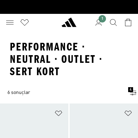
1
PERFORMANCE ·
NEUTRAL · OUTLET ·
SERT KORT
4
6 sonuçlar
Favori Listesine Ekle
Fa