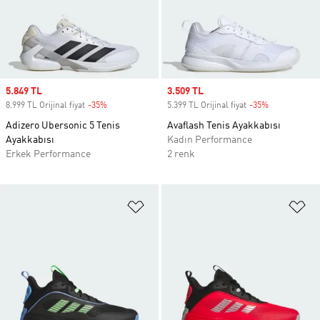
Sale price
5.849 TL
Sale price
3.509 TL
8.999 TL Orijinal fiyat
-35%
Discount
5.399 TL Orijinal fiyat
-35%
Discount
Adizero Ubersonic 5 Tenis
Avaflash Tenis Ayakkabısı
Ayakkabısı
Kadın Performance
Erkek Performance
2 renk
Favori Listesine Ekle
Fa