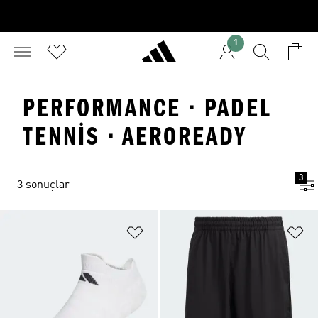
1
PERFORMANCE · PADEL
TENNIS · AEROREADY
3
3 sonuçlar
Favori Listesine Ekle
Fa