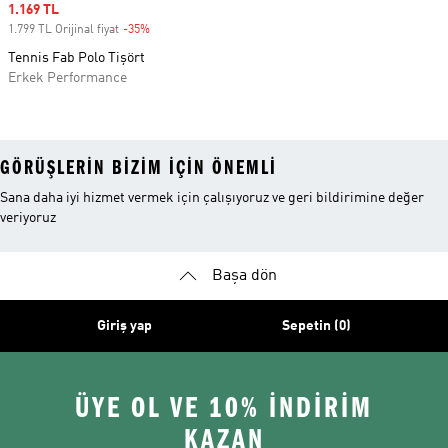
Sale price
1.169 TL
1.799 TL Orijinal fiyat
-35%
Discount
Tennis Fab Polo Tişört
Erkek Performance
GÖRÜŞLERIN BIZIM IÇIN ÖNEMLI
Sana daha iyi hizmet vermek için çalışıyoruz ve geri bildirimine değer
veriyoruz
Başa dön
Giriş yap
Sepetin (0)
ÜYE OL VE 10% İNDİRİM
KAZAN