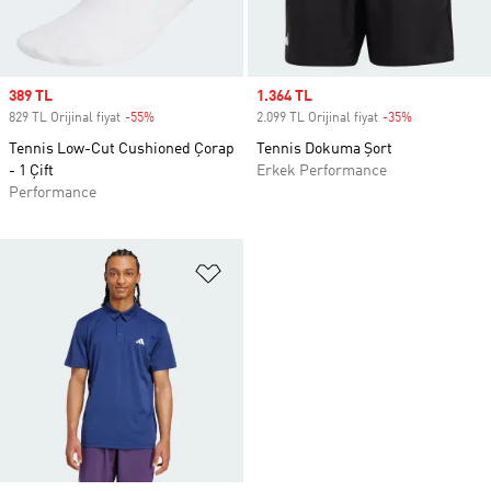
Sale price
389 TL
Sale price
1.364 TL
829 TL Orijinal fiyat
-55%
Discount
2.099 TL Orijinal fiyat
-35%
Discount
Tennis Low-Cut Cushioned Çorap
Tennis Dokuma Şort
- 1 Çift
Erkek Performance
Performance
Favori Listesine Ekle