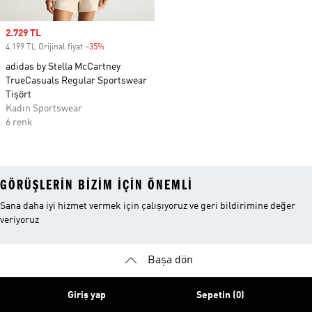
Sale price
2.729 TL
4.199 TL Orijinal fiyat
-35%
Discount
adidas by Stella McCartney
TrueCasuals Regular Sportswear
Tişört
Kadın Sportswear
6 renk
GÖRÜŞLERIN BIZIM IÇIN ÖNEMLI
Sana daha iyi hizmet vermek için çalışıyoruz ve geri bildirimine değer
veriyoruz
Başa dön
Giriş yap
Sepetin (0)