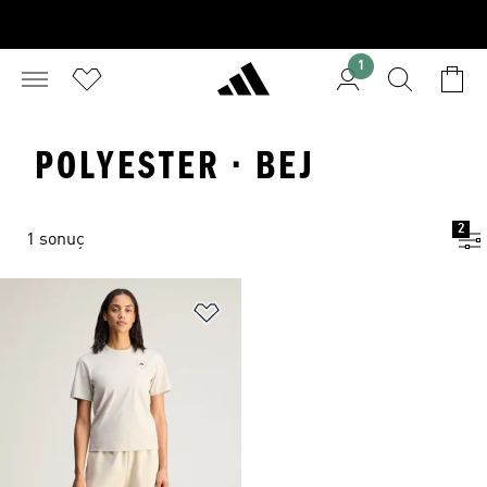
1
POLYESTER · BEJ
2
1 sonuç
Favori Listesine Ekle