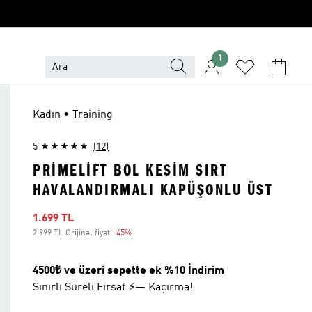
1
Kadın • Training
5
(12)
PRIMELIFT BOL KESIM SIRT
HAVALANDIRMALI KAPÜŞONLU ÜST
İndirimli fiyat
1.699 TL
2.999 TL Orijinal fiyat
-45%
İndirim
4500₺ ve üzeri sepette ek %10 İndirim
Sınırlı Süreli Fırsat ⚡— Kaçırma!