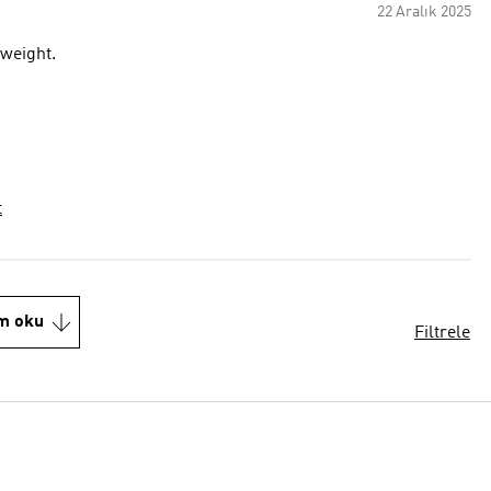
22 Aralık 2025
tweight.
t
m oku
Filtrele