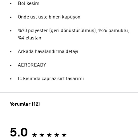
Bol kesim
Önde üst üste binen kapüşon
%70 polyester (geri dönüştürülmüş), %26 pamuklu,
%4 elastan
Arkada havalandırma detayı
AEROREADY
İç kısımda çapraz sırt tasarımı
Yorumlar (12)
5.0