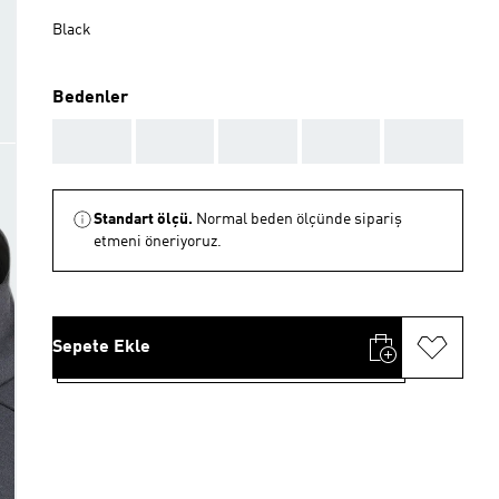
Black
Bedenler
AAA
AAA
AAA
AAA
AAA
Standart ölçü.
Normal beden ölçünde sipariş
etmeni öneriyoruz.
Sepete Ekle