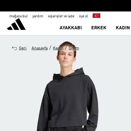
mağaza bul
yardım
siparişler ve iade
üye ol
AYAKKABI
ERKEK
KADIN
/
/
Geri
Anasayfa
Kadın
Giyim