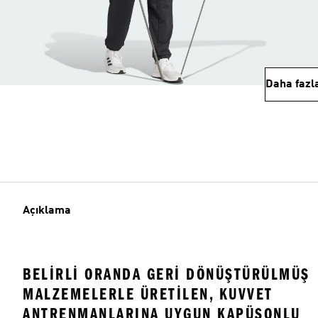
Daha fazl
Açıklama
BELIRLI ORANDA GERI DÖNÜŞTÜRÜLMÜŞ
MALZEMELERLE ÜRETILEN, KUVVET
ANTRENMANLARINA UYGUN KAPÜŞONLU