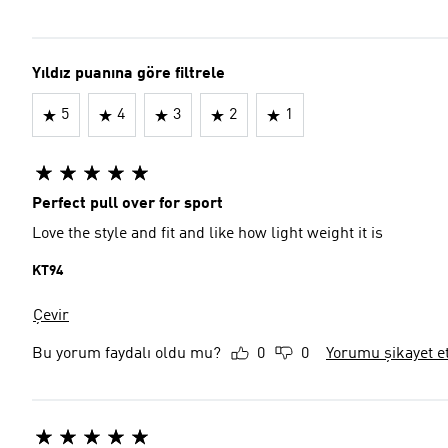
Yıldız puanına göre filtrele
5
4
3
2
1
Perfect pull over for sport
Love the style and fit and like how light weight it is
KT94
Çevir
Bu yorum faydalı oldu mu?
0
0
Yorumu şikayet e