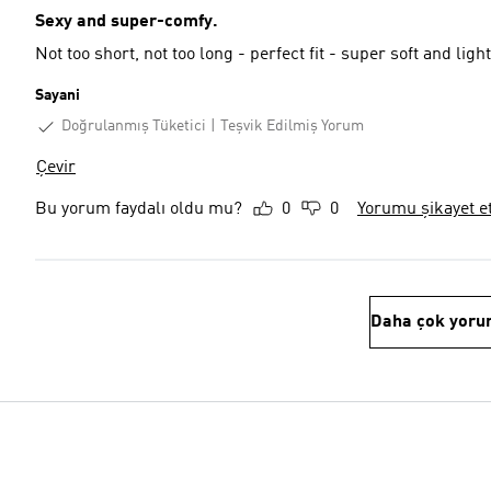
Sexy and super-comfy.
Not too short, not too long - perfect fit - super soft and ligh
Sayani
Doğrulanmış Tüketici
Teşvik Edilmiş Yorum
Çevir
Bu yorum faydalı oldu mu?
0
0
Yorumu şikayet e
Daha çok yoru