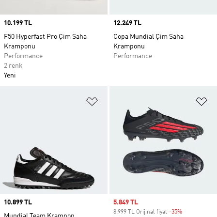
Price
10.199 TL
Price
12.249 TL
F50 Hyperfast Pro Çim Saha
Copa Mundial Çim Saha
Kramponu
Kramponu
Performance
Performance
2 renk
Yeni
Favori Listesine Ekle
Fa
Price
10.899 TL
Sale price
5.849 TL
8.999 TL Orijinal fiyat
-35%
Discount
Mundial Team Krampon