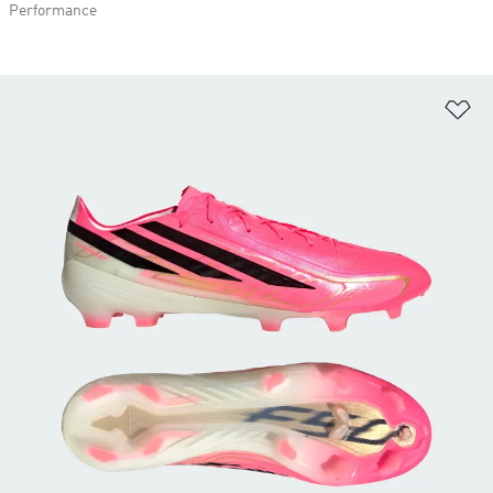
Performance
Fa