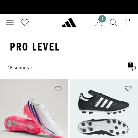
1
PRO LEVEL
1
18 sonuçlar
Favori Listesine Ekle
Fa