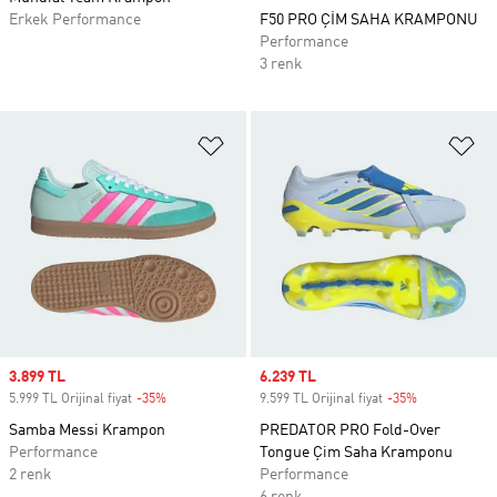
Erkek Performance
F50 PRO ÇİM SAHA KRAMPONU
Performance
3 renk
Favori Listesine Ekle
Fa
Sale price
3.899 TL
Sale price
6.239 TL
5.999 TL Orijinal fiyat
-35%
Discount
9.599 TL Orijinal fiyat
-35%
Discount
Samba Messi Krampon
PREDATOR PRO Fold-Over
Performance
Tongue Çim Saha Kramponu
2 renk
Performance