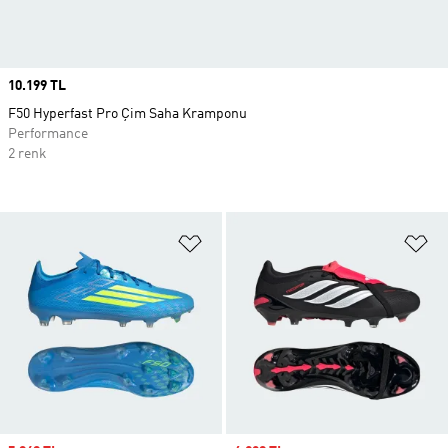
Price
10.199 TL
F50 Hyperfast Pro Çim Saha Kramponu
Performance
2 renk
Favori Listesine Ekle
Fa