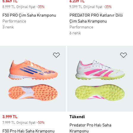
Sale price
5.849 TL
Sale price
6.239 TL
8.999 TL Orijinal fiyat
-35%
Discount
9.599 TL Orijinal fiyat
-35%
Discount
F50 PRO Çim Saha Kramponu
PREDATOR PRO Katlanır Dilli
Performance
Çim Saha Kramponu
3 renk
Performance
6 renk
Favori Listesine Ekle
Fa
Sale price
3.999 TL
Tükendi
7.999 TL Orijinal fiyat
-50%
Discount
Predator Pro Halı Saha
F50 Pro Halı Saha Kramponu
Kramponu