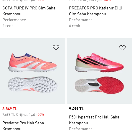
8.999 TL Orijinal fiyat
-35%
Discount
9.599 TL Orijinal fiyat
-35%
Discount
COPA PURE IV PRO Çim Saha
PREDATOR PRO Katlanır Dilli
Kramponu
Çim Saha Kramponu
Performance
Performance
2 renk
6 renk
Favori Listesine Ekle
Fa
Sale price
3.849 TL
Price
9.499 TL
7.699 TL Orijinal fiyat
-50%
Discount
F50 Hyperfast Pro Halı Saha
Predator Pro Halı Saha
Kramponu
Kramponu
Performance