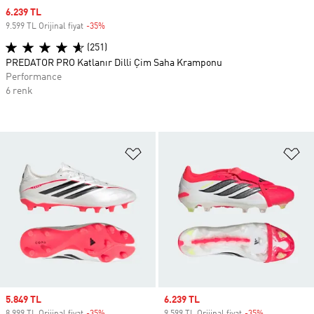
Sale price
6.239 TL
9.599 TL Orijinal fiyat
-35%
Discount
(251)
PREDATOR PRO Katlanır Dilli Çim Saha Kramponu
Performance
6 renk
Favori Listesine Ekle
Fa
Sale price
5.849 TL
Sale price
6.239 TL