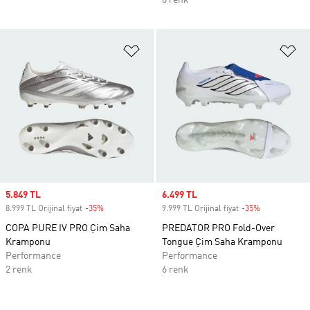
6 renk
Favori Listesine Ekle
Fa
Sale price
5.849 TL
Sale price
6.499 TL
8.999 TL Orijinal fiyat
-35%
Discount
9.999 TL Orijinal fiyat
-35%
Discount
COPA PURE IV PRO Çim Saha
PREDATOR PRO Fold-Over
Kramponu
Tongue Çim Saha Kramponu
Performance
Performance
2 renk
6 renk