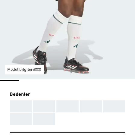
Model bilgileri
Bedenler
AAA
AAA
AAA
AAA
AAA
AAA
AAA