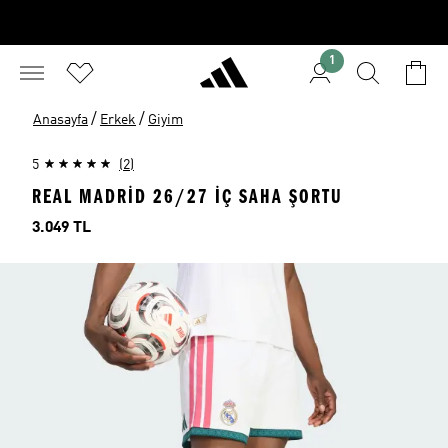
1
/
/
Anasayfa
Erkek
Giyim
5
(2)
REAL MADRID 26/27 İÇ SAHA ŞORTU
Fiyat
3.049 TL