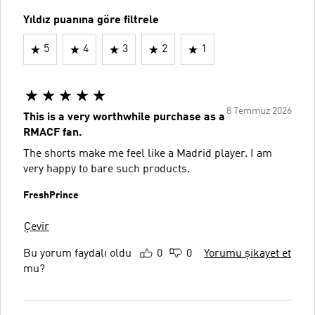
Yıldız puanına göre filtrele
5
4
3
2
1
8 Temmuz 2026
This is a very worthwhile purchase as a
RMACF fan.
The shorts make me feel like a Madrid player. I am
very happy to bare such products.
FreshPrince
Çevir
Bu yorum faydalı oldu
0
0
Yorumu şikayet et
mu?