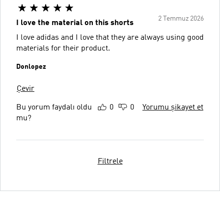
2 Temmuz 2026
I love the material on this shorts
I love adidas and I love that they are always using good
materials for their product.
Donlopez
Çevir
Bu yorum faydalı oldu
0
0
Yorumu şikayet et
mu?
Filtrele