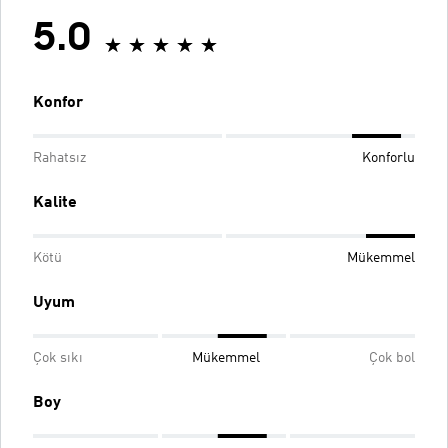
5.0
Konfor
Rahatsız
Konforlu
Kalite
Kötü
Mükemmel
Uyum
Çok sıkı
Mükemmel
Çok bol
Boy