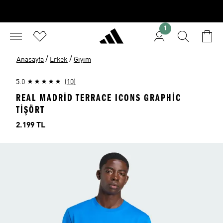
1
/
/
Anasayfa
Erkek
Giyim
5.0
(10)
REAL MADRID TERRACE ICONS GRAPHIC
TIŞÖRT
Fiyat
2.199 TL