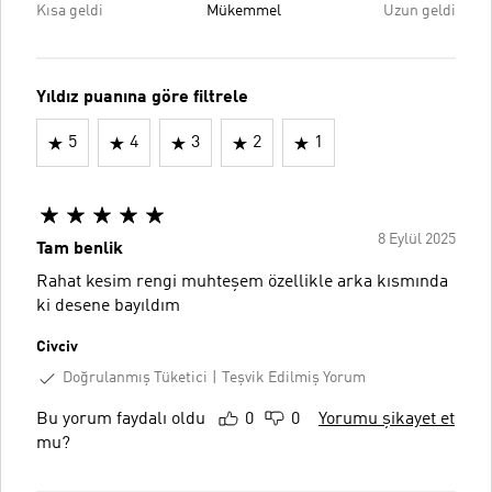
Kısa geldi
Mükemmel
Uzun geldi
Yıldız puanına göre filtrele
5
4
3
2
1
8 Eylül 2025
Tam benlik
Rahat kesim rengi muhteşem özellikle arka kısmında
ki desene bayıldım
Civciv
Doğrulanmış Tüketici
Teşvik Edilmiş Yorum
Bu yorum faydalı oldu
0
0
Yorumu şikayet et
mu?