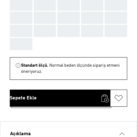
AAA
AAA
AAA
AAA
AAA
AAA
AAA
AAA
AAA
AAA
AAA
AAA
AAA
AAA
AAA
AAA
Standart ölçü.
Normal beden ölçünde sipariş etmeni
öneriyoruz.
Sepete Ekle
Açıklama