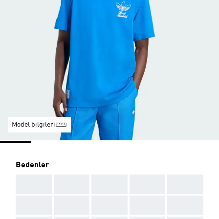
Model bilgileri
Bedenler
AAA
AAA
AAA
AAA
AAA
AAA
AAA
AAA
AAA
AAA