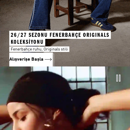
26/27 SEZONU FENERBAHÇE ORIGINALS
KOLEKSİYONU
Fenerbahçe ruhu, Originals stili
Alışverişe Başla