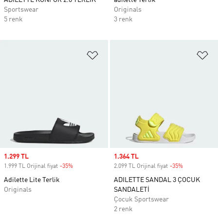
ADILETTE KONFOR 2.0 TERLİK
adilette Terlik
Sportswear
Originals
5 renk
3 renk
Favori Listesine Ekle
Fa
Sale price
1.299 TL
Sale price
1.364 TL
1.999 TL Orijinal fiyat
-35%
Discount
2.099 TL Orijinal fiyat
-35%
Discount
Adilette Lite Terlik
ADILETTE SANDAL 3 ÇOCUK
Originals
SANDALETİ
Çocuk Sportswear
2 renk