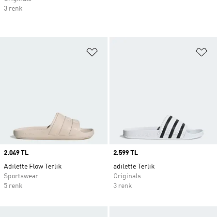
3 renk
Favori Listesine Ekle
Fa
Price
2.049 TL
Price
2.599 TL
Adilette Flow Terlik
adilette Terlik
Sportswear
Originals
5 renk
3 renk