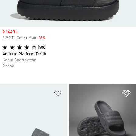
Sale price
2.144 TL
3.299 TL Orijinal fiyat
-35%
Discount
(488)
Adilette Platform Terlik
Kadın Sportswear
2 renk
Favori Listesine Ekle
Fa