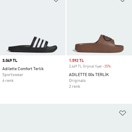
Price
3.049 TL
Sale price
1.592 TL
2.449 TL Orijinal fiyat
-35%
Discount
Adilette Comfort Terlik
Sportswear
ADILETTE 00s TERLİK
4 renk
Originals
2 renk
Fa