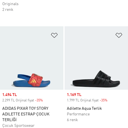
Originals
2 renk
Favori Listesine Ekle
Fa
Sale price
1.494 TL
Sale price
1.169 TL
2.299 TL Orijinal fiyat
-35%
Discount
1.799 TL Orijinal fiyat
-35%
Discount
ADIDAS PIXAR TOY STORY
Adilette Aqua Terlik
ADILETTE ESTRAP ÇOCUK
Performance
TERLİĞİ
6 renk
Çocuk Sportswear