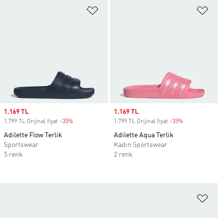
Favori Listesine Ekle
Fa
Sale price
1.169 TL
Sale price
1.169 TL
1.799 TL Orijinal fiyat
-35%
Discount
1.799 TL Orijinal fiyat
-35%
Discount
Adilette Flow Terlik
Adilette Aqua Terlik
Sportswear
Kadın Sportswear
5 renk
2 renk
Fa