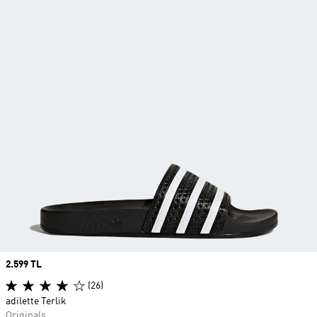
Price
2.599 TL
(26)
adilette Terlik
Originals