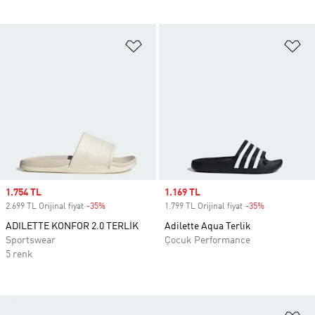
Favori Listesine Ekle
Fa
Sale price
1.754 TL
Sale price
1.169 TL
2.699 TL Orijinal fiyat
-35%
Discount
1.799 TL Orijinal fiyat
-35%
Discount
ADILETTE KONFOR 2.0 TERLİK
Adilette Aqua Terlik
Sportswear
Çocuk Performance
5 renk
Fa