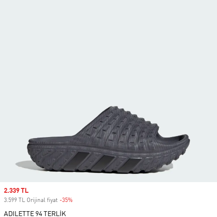
Sale price
2.339 TL
3.599 TL Orijinal fiyat
-35%
Discount
ADILETTE 94 TERLİK