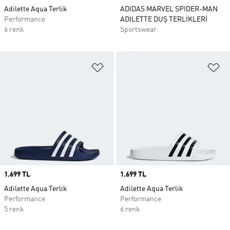
Adilette Aqua Terlik
ADIDAS MARVEL SPIDER-MAN
Performance
ADILETTE DUŞ TERLİKLERİ
6 renk
Sportswear
Favori Listesine Ekle
Fa
Price
1.699 TL
Price
1.699 TL
Adilette Aqua Terlik
Adilette Aqua Terlik
Performance
Performance
5 renk
6 renk