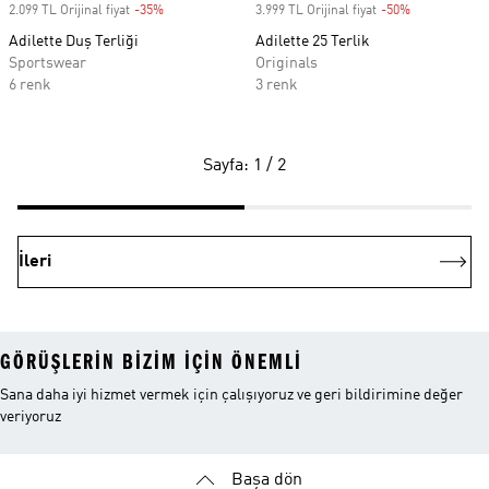
2.099 TL Orijinal fiyat
-35%
Discount
3.999 TL Orijinal fiyat
-50%
Discount
Adilette Duş Terliği
Adilette 25 Terlik
Sportswear
Originals
6 renk
3 renk
Sayfa: 1 / 2
İleri
GÖRÜŞLERIN BIZIM IÇIN ÖNEMLI
Sana daha iyi hizmet vermek için çalışıyoruz ve geri bildirimine değer
veriyoruz
Başa dön