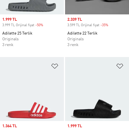
Sale price
1.999 TL
Sale price
2.339 TL
3.999 TL Orijinal fiyat
-50%
Discount
3.599 TL Orijinal fiyat
-35%
Discount
Adilette 25 Terlik
Adilette 22 Terlik
Originals
Originals
3 renk
3 renk
Favori Listesine Ekle
Fa
Sale price
1.364 TL
Sale price
1.999 TL