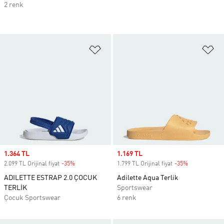
2 renk
Favori Listesine Ekle
Fa
Sale price
1.364 TL
Sale price
1.169 TL
2.099 TL Orijinal fiyat
-35%
Discount
1.799 TL Orijinal fiyat
-35%
Discount
ADILETTE ESTRAP 2.0 ÇOCUK
Adilette Aqua Terlik
TERLİK
Sportswear
Çocuk Sportswear
6 renk