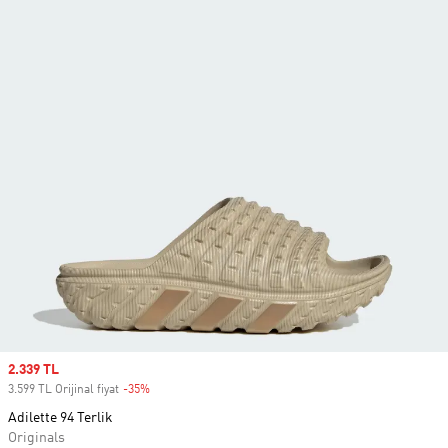
Sale price
2.339 TL
3.599 TL Orijinal fiyat
-35%
Discount
Adilette 94 Terlik
Originals