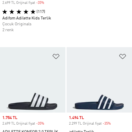
2.699 TL Orijinal fiyat
-35%
Discount
(117)
Adifom Adilette Kids Terlik
Çocuk Originals
2 renk
Favori Listesine Ekle
Fa
Sale price
1.754 TL
Sale price
1.494 TL
2.699 TL Orijinal fiyat
-35%
Discount
2.299 TL Orijinal fiyat
-35%
Discount