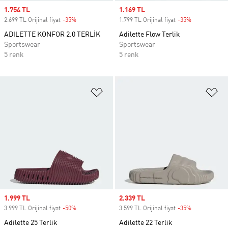
Sale price
1.754 TL
Sale price
1.169 TL
2.699 TL Orijinal fiyat
-35%
Discount
1.799 TL Orijinal fiyat
-35%
Discount
ADILETTE KONFOR 2.0 TERLİK
Adilette Flow Terlik
Sportswear
Sportswear
5 renk
5 renk
Favori Listesine Ekle
Fa
Sale price
1.999 TL
Sale price
2.339 TL
3.999 TL Orijinal fiyat
-50%
Discount
3.599 TL Orijinal fiyat
-35%
Discount
Adilette 25 Terlik
Adilette 22 Terlik