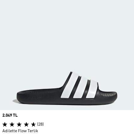
Price
2.049 TL
(28)
Adilette Flow Terlik