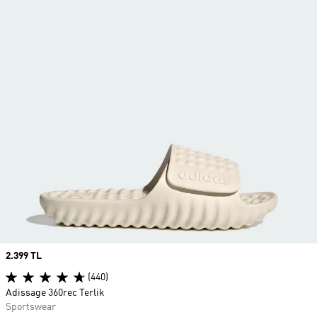
Price
2.399 TL
(440)
Adissage 360rec Terlik
Sportswear