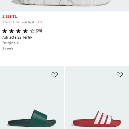
Sale price
2.339 TL
3.599 TL Orijinal fiyat
-35%
Discount
(20)
Adilette 22 Terlik
Originals
3 renk
Favori Listesine Ekle
Fa