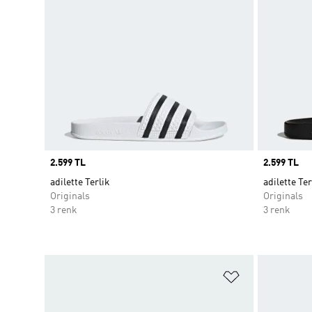
Price
2.599 TL
Price
2.599 TL
adilette Terlik
adilette Ter
Originals
Originals
3 renk
3 renk
Favori Listesi