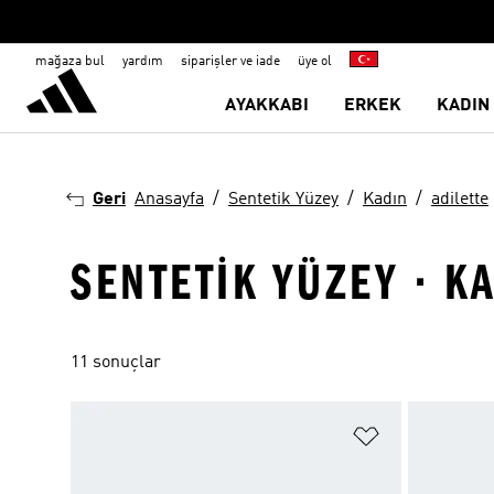
mağaza bul
yardım
siparişler ve iade
üye ol
AYAKKABI
ERKEK
KADIN
Geri
Anasayfa
Sentetik Yüzey
Kadın
adilette
SENTETIK YÜZEY · KA
11 sonuçlar
Favori Listesi