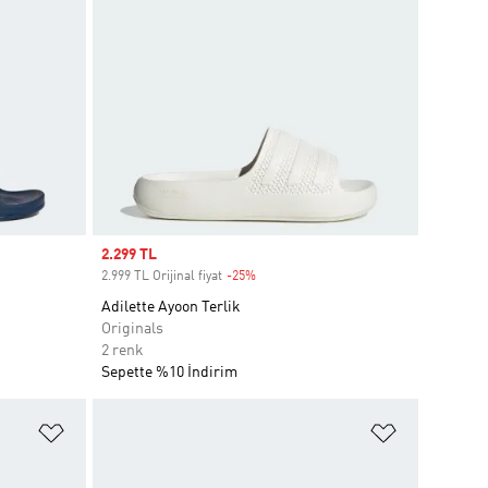
Sale price
2.299 TL
2.999 TL Orijinal fiyat
-25%
Discount
Adilette Ayoon Terlik
Originals
2 renk
Sepette %10 İndirim
Favori Listesine Ekle
Favori List