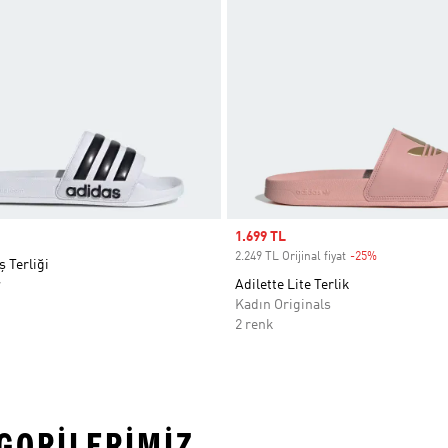
Sale price
1.699 TL
2.249 TL Orijinal fiyat
-25%
Discount
ş Terliği
r
Adilette Lite Terlik
Kadın Originals
2 renk
EGORILERIMIZ