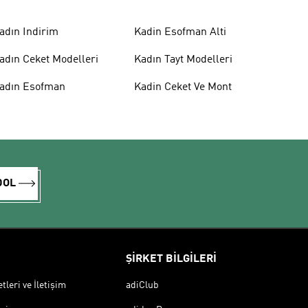
adın Indirim
Kadin Esofman Alti
adın Ceket Modelleri
Kadın Tayt Modelleri
adın Esofman
Kadin Ceket Ve Mont
DOL
ŞİRKET BİLGİLERİ
leri ve İletişim
adiClub