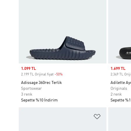
Sale price
1.099 TL
Sale price
1.699 TL
2.199 TL Orijinal fiyat
-50%
Discount
2.349 TL Oriji
Adissage 360rec Terlik
Adilette Ay
Sportswear
Originals
3 renk
2 renk
Sepette %10 İndirim
Sepette %1
Favori Listesi