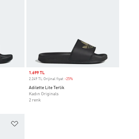
Sale price
1.699 TL
2.249 TL Orijinal fiyat
-25%
Discount
Adilette Lite Terlik
Kadın Originals
2 renk
Favori Listesine Ekle