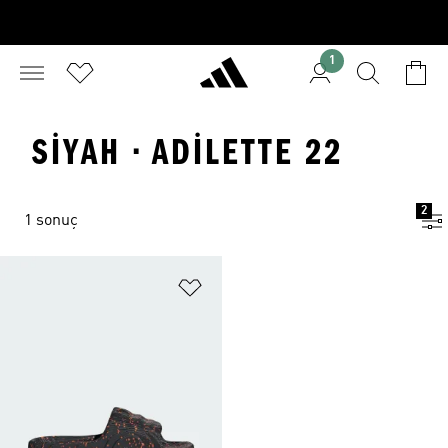
1
SIYAH · ADILETTE 22
2
1 sonuç
Favori Listesine Ekle