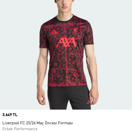
Price
3.649 TL
Liverpool FC 25/26 Maç Öncesi Forması
Erkek Performance