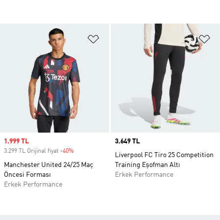
Favori Listesine Ekle
Fa
Sale price
1.999 TL
Price
3.649 TL
3.299 TL Orijinal fiyat
-40%
Discount
Liverpool FC Tiro 25 Competition
Manchester United 24/25 Maç
Training Eşofman Altı
Öncesi Forması
Erkek Performance
Erkek Performance