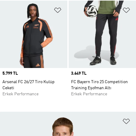
Favori Listesine Ekle
Fa
Price
5.799 TL
Price
3.649 TL
Arsenal FC 26/27 Tiro Kulüp
FC Bayern Tiro 25 Competition
Ceketi
Training Eşofman Altı
Erkek Performance
Erkek Performance
Fa