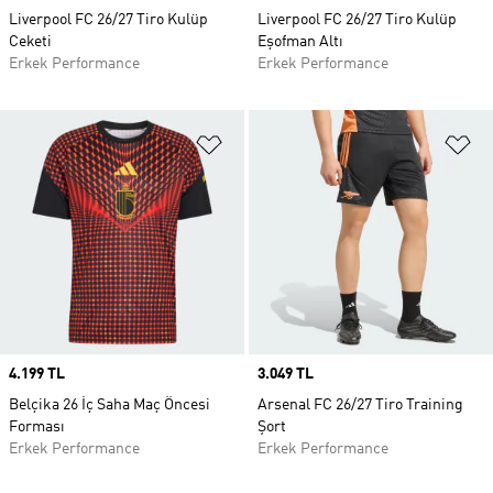
Liverpool FC 26/27 Tiro Kulüp
Liverpool FC 26/27 Tiro Kulüp
Ceketi
Eşofman Altı
Erkek Performance
Erkek Performance
Favori Listesine Ekle
Fa
Price
4.199 TL
Price
3.049 TL
Belçika 26 İç Saha Maç Öncesi
Arsenal FC 26/27 Tiro Training
Forması
Şort
Erkek Performance
Erkek Performance