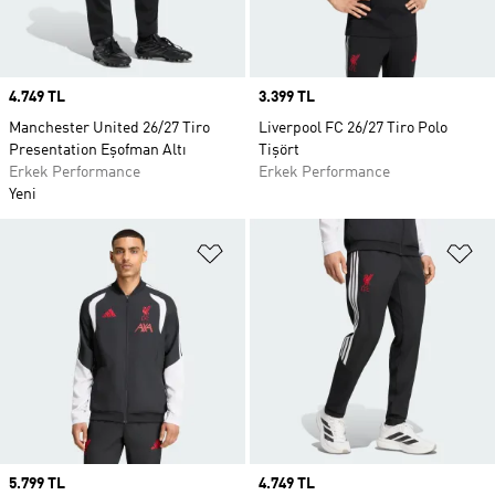
Price
4.749 TL
Price
3.399 TL
Manchester United 26/27 Tiro
Liverpool FC 26/27 Tiro Polo
Presentation Eşofman Altı
Tişört
Erkek Performance
Erkek Performance
Yeni
Favori Listesine Ekle
Fa
Price
5.799 TL
Price
4.749 TL