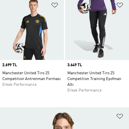
Favori Listesine Ekle
Fa
Price
2.699 TL
Price
3.649 TL
Manchester United Tiro 25
Manchester United Tiro 25
Competition Antrenman Forması
Competition Training Eşofman
Erkek Performance
Altı
Erkek Performance
Fa