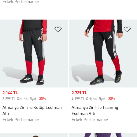
Erkek Performance
Favori Listesine Ekle
Fa
Sale price
2.144 TL
Sale price
2.729 TL
3.299 TL Orijinal fiyat
-35%
Discount
4.199 TL Orijinal fiyat
-35%
Discount
Almanya 26 Tiro Kulüp Eşofman
Almanya 26 Tiro Training
Altı
Eşofman Altı
Erkek Performance
Erkek Performance