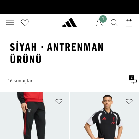
1
SIYAH · ANTRENMAN
ÜRÜNÜ
2
16 sonuçlar
Favori Listesine Ekle
Fa