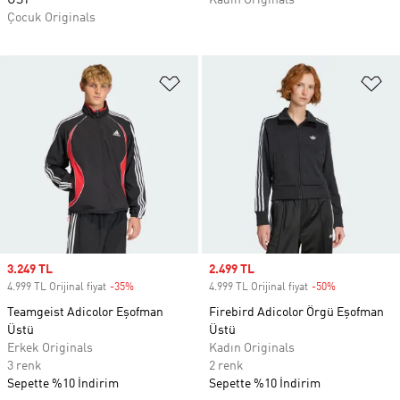
ÜST
Kadın Originals
Çocuk Originals
Favori Listesine Ekle
Fa
Sale price
3.249 TL
Sale price
2.499 TL
4.999 TL Orijinal fiyat
-35%
Discount
4.999 TL Orijinal fiyat
-50%
Discount
Teamgeist Adicolor Eşofman
Firebird Adicolor Örgü Eşofman
Üstü
Üstü
Erkek Originals
Kadın Originals
3 renk
2 renk
Sepette %10 İndirim
Sepette %10 İndirim