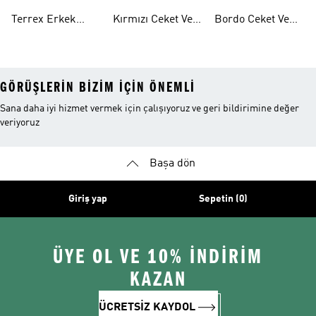
Mont
Terrex Erkek
Kırmızı Ceket Ve
Bordo Ceket Ve
Ceket
Montlar
Montlar
GÖRÜŞLERIN BIZIM IÇIN ÖNEMLI
Sana daha iyi hizmet vermek için çalışıyoruz ve geri bildirimine değer
veriyoruz
Başa dön
Giriş yap
Sepetin (0)
ÜYE OL VE 10% İNDİRİM
KAZAN
ÜCRETSİZ KAYDOL