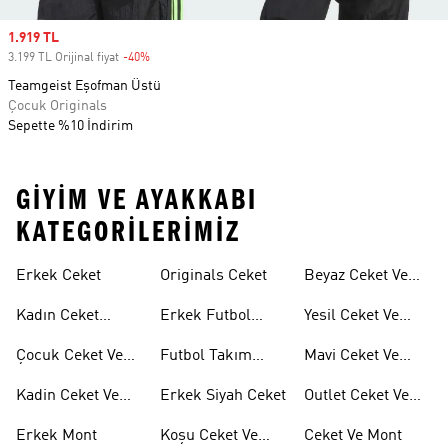
Sale price
1.919 TL
3.199 TL Orijinal fiyat
-40%
Discount
Teamgeist Eşofman Üstü
Çocuk Originals
Sepette %10 İndirim
GIYIM VE AYAKKABI
KATEGORILERIMIZ
Erkek Ceket
Originals Ceket
Beyaz Ceket Ve
Montlar
Kadın Ceket
Erkek Futbol
Yesil Ceket Ve
Modelleri
Ceketleri
Montlar
Çocuk Ceket Ve
Futbol Takım
Mavi Ceket Ve
Mont
Ceketleri
Montlar
Kadin Ceket Ve
Erkek Siyah Ceket
Outlet Ceket Ve
Mont
Mont
Erkek Mont
Koşu Ceket Ve
Ceket Ve Mont