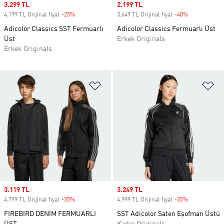
Sale price
3.299 TL
Sale price
2.199 TL
4.199 TL Orijinal fiyat
-25%
Discount
3.649 TL Orijinal fiyat
-40%
Discount
Adicolor Classics SST Fermuarlı
Adicolor Classics Fermuarlı Üst
Üst
Erkek Originals
Erkek Originals
Favori Listesine Ekle
Fa
Sale price
3.119 TL
Sale price
3.249 TL
4.799 TL Orijinal fiyat
-35%
Discount
4.999 TL Orijinal fiyat
-35%
Discount
FIREBIRD DENİM FERMUARLI
SST Adicolor Saten Eşofman Üstü