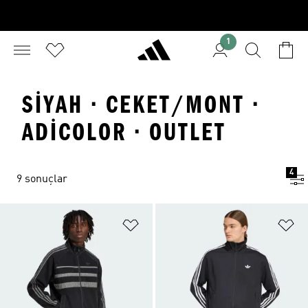
1
SIYAH · CEKET/MONT ·
ADICOLOR · OUTLET
4
9 sonuçlar
Favori Listesine Ekle
Fa