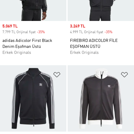
Sale price
5.069 TL
Sale price
3.249 TL
7.799 TL Orijinal fiyat
-35%
Discount
4.999 TL Orijinal fiyat
-35%
Discount
adidas Adicolor First Black
FIREBIRD ADICOLOR FİLE
Denim Eşofman Üstü
EŞOFMAN ÜSTÜ
Erkek Originals
Erkek Originals
Favori Listesine Ekle
Fa