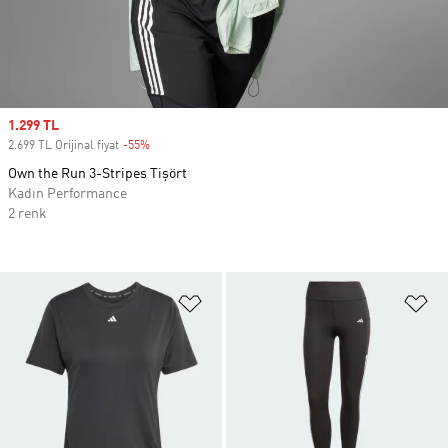
Sale price
1.299 TL
2.699 TL Orijinal fiyat
-55%
Discount
Own the Run 3-Stripes Tişört
Kadın Performance
2 renk
Favori Listesine Ekle
Fa