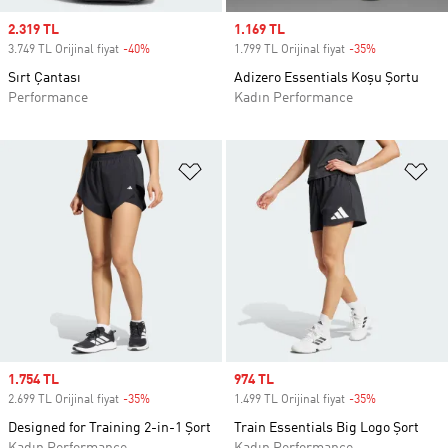
Sale price
2.319 TL
Sale price
1.169 TL
3.749 TL Orijinal fiyat
-40%
Discount
1.799 TL Orijinal fiyat
-35%
Discount
Sırt Çantası
Adizero Essentials Koşu Şortu
Performance
Kadın Performance
Favori Listesine Ekle
Fa
Sale price
1.754 TL
Sale price
974 TL
2.699 TL Orijinal fiyat
-35%
Discount
1.499 TL Orijinal fiyat
-35%
Discount
Designed for Training 2-in-1 Şort
Train Essentials Big Logo Şort