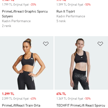
Sale price
1.169 TL
Sale price
799 TL
1.799 TL Orijinal fiyat
-35%
Discount
1.599 TL Orijinal fiyat
-50%
Discount
PrimeLiftreact Graphic Sporcu
Run It Tişört
Sütyeni
Kadın Performance
Kadın Performance
5 renk
2 renk
Favori Listesine Ekle
Fa
Sale price
1.299 TL
Sale price
674 TL
2.399 TL Orijinal fiyat
-45%
Discount
1.349 TL Orijinal fiyat
-50%
Discount
PrimeLiftReact Train Orta
TECHFIT PrimeLift React Sporcu