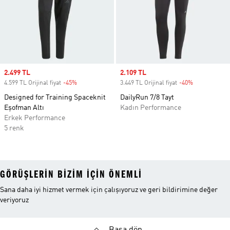
Sale price
2.499 TL
Sale price
2.109 TL
4.599 TL Orijinal fiyat
-45%
Discount
3.449 TL Orijinal fiyat
-40%
Discount
Designed for Training Spaceknit
DailyRun 7/8 Tayt
Eşofman Altı
Kadın Performance
Erkek Performance
5 renk
GÖRÜŞLERIN BIZIM IÇIN ÖNEMLI
Sana daha iyi hizmet vermek için çalışıyoruz ve geri bildirimine değer
veriyoruz