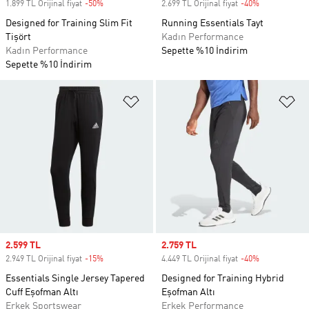
1.899 TL Orijinal fiyat
-50%
Discount
2.699 TL Orijinal fiyat
-40%
Discount
Designed for Training Slim Fit
Running Essentials Tayt
Tişört
Kadın Performance
Kadın Performance
Sepette %10 İndirim
Sepette %10 İndirim
Favori Listesine Ekle
Fa
Sale price
2.599 TL
Sale price
2.759 TL
2.949 TL Orijinal fiyat
-15%
Discount
4.449 TL Orijinal fiyat
-40%
Discount
Essentials Single Jersey Tapered
Designed for Training Hybrid
Cuff Eşofman Altı
Eşofman Altı
Erkek Sportswear
Erkek Performance