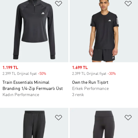
Favori Listesine Ekle
Fa
Sale price
1.199 TL
Sale price
1.699 TL
2.399 TL Orijinal fiyat
-50%
Discount
2.399 TL Orijinal fiyat
-30%
Discount
Train Essentials Minimal
Own the Run Tişört
Branding 1/4-Zip Fermuarlı Üst
Erkek Performance
Kadın Performance
3 renk
Favori Listesine Ekle
Fa