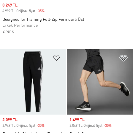
Sale price
3.249 TL
4.999 TL Orijinal fiyat
-35%
Discount
Designed for Training Full-Zip Fermuarlı Üst
Erkek Performance
2 renk
Favori Listesine Ekle
Fa
Sale price
2.099 TL
Sale price
1.499 TL
2.949 TL Orijinal fiyat
-30%
Discount
2.049 TL Orijinal fiyat
-30%
Discount