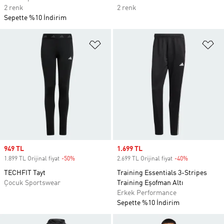
2 renk
2 renk
Sepette %10 İndirim
Favori Listesine Ekle
Fa
Sale price
949 TL
Sale price
1.699 TL
1.899 TL Orijinal fiyat
-50%
Discount
2.699 TL Orijinal fiyat
-40%
Discount
TECHFIT Tayt
Training Essentials 3-Stripes
Çocuk Sportswear
Training Eşofman Altı
Erkek Performance
Sepette %10 İndirim