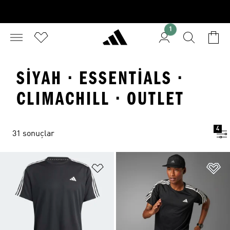
1
SIYAH · ESSENTIALS ·
CLIMACHILL · OUTLET
4
31 sonuçlar
Favori Listesine Ekle
Fa