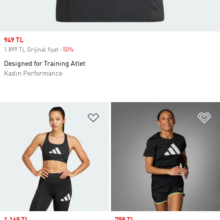
Sale price
949 TL
1.899 TL Orijinal fiyat
-50%
Discount
Designed for Training Atlet
Kadın Performance
Favori Listesine Ekle
Fa