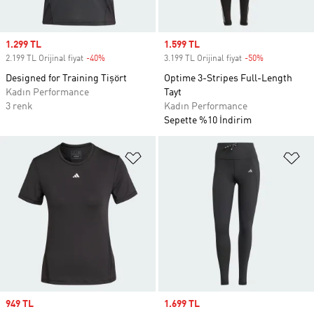
Sale price
1.299 TL
Sale price
1.599 TL
2.199 TL Orijinal fiyat
-40%
Discount
3.199 TL Orijinal fiyat
-50%
Discount
Designed for Training Tişört
Optime 3-Stripes Full-Length
Kadın Performance
Tayt
3 renk
Kadın Performance
Sepette %10 İndirim
Favori Listesine Ekle
Fa
Sale price
949 TL
Sale price
1.699 TL