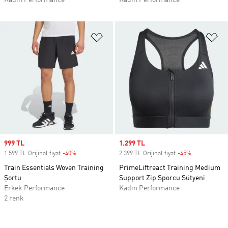
Kadın Performance
Kadın Performance
Favori Listesine Ekle
Fa
Sale price
999 TL
Sale price
1.299 TL
1.599 TL Orijinal fiyat
-40%
Discount
2.399 TL Orijinal fiyat
-45%
Discount
Train Essentials Woven Training
PrimeLiftreact Training Medium
Şortu
Support Zip Sporcu Sütyeni
Erkek Performance
Kadın Performance
2 renk