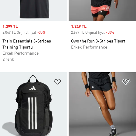
Sale price
1.399 TL
Sale price
1.349 TL
2.049 TL Orijinal fiyat
-35%
Discount
2.699 TL Orijinal fiyat
-50%
Discount
Train Essentials 3-Stripes
Own the Run 3-Stripes Tişört
Training Tişörtü
Erkek Performance
Erkek Performance
2 renk
Favori Listesine Ekle
Fa