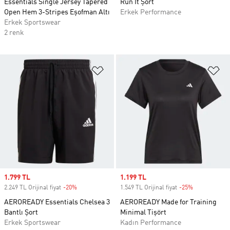
Essentials Single Jersey Tapered
Run It Şort
Open Hem 3-Stripes Eşofman Altı
Erkek Performance
Erkek Sportswear
2 renk
Favori Listesine Ekle
Fa
Sale price
1.799 TL
Sale price
1.199 TL
2.249 TL Orijinal fiyat
-20%
Discount
1.549 TL Orijinal fiyat
-25%
Discount
AEROREADY Essentials Chelsea 3
AEROREADY Made for Training
Bantlı Şort
Minimal Tişört
Erkek Sportswear
Kadın Performance