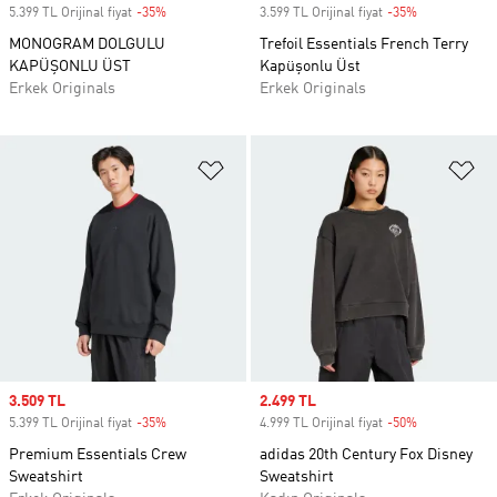
5.399 TL Orijinal fiyat
-35%
Discount
3.599 TL Orijinal fiyat
-35%
Discount
MONOGRAM DOLGULU
Trefoil Essentials French Terry
KAPÜŞONLU ÜST
Kapüşonlu Üst
Erkek Originals
Erkek Originals
Favori Listesine Ekle
Fa
Sale price
3.509 TL
Sale price
2.499 TL
5.399 TL Orijinal fiyat
-35%
Discount
4.999 TL Orijinal fiyat
-50%
Discount
Premium Essentials Crew
adidas 20th Century Fox Disney
Sweatshirt
Sweatshirt