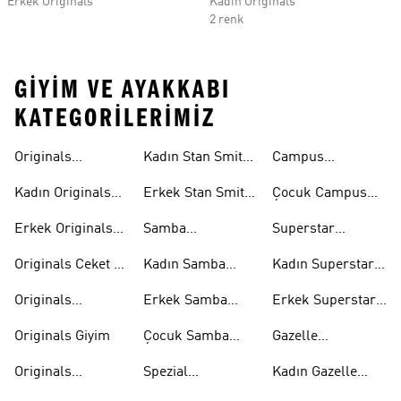
Erkek Originals
Kadın Originals
2 renk
GIYIM VE AYAKKABI
KATEGORILERIMIZ
Originals
Kadın Stan Smith
Campus
Ayakkabi
Ayakkabıları
Ayakkabıları
Kadın Originals
Erkek Stan Smith
Çocuk Campus
Ayakkabı
Ayakkabıları
Ayakkabıları
Erkek Originals
Samba
Superstar
Ayakkabı
Ayakkabıları
Ayakkabıları
Originals Ceket &
Kadın Samba
Kadın Superstar
Mont
Ayakkabıları
Ayakkabıları
Originals
Erkek Samba
Erkek Superstar
Eşofman Takımı
Ayakkabıları
Ayakkabıları
Originals Giyim
Çocuk Samba
Gazelle
Ayakkabıları
Ayakkabıları
Originals
Spezial
Kadın Gazelle
Tişörtleri
Ayakkabıları
Ayakkabıları