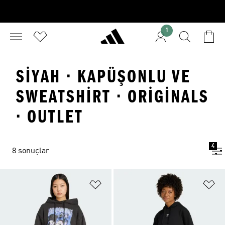
1
SIYAH · KAPÜŞONLU VE
SWEATSHIRT · ORIGINALS
· OUTLET
4
8 sonuçlar
Favori Listesine Ekle
Fa