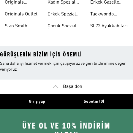
Originals
Kadın Spezial
Erkek Gazelle
Eşofman Altları
Ayakkabıları
Ayakkabıları
Originals Outlet
Erkek Spezial
Taekwondo
Ayakkabıları
Ayakkabıları
Stan Smith
Çocuk Spezial
Sl 72 Ayakkabıları
Ayakkabıları
Ayakkabıları
GÖRÜŞLERIN BIZIM IÇIN ÖNEMLI
Sana daha iyi hizmet vermek için çalışıyoruz ve geri bildirimine değer
veriyoruz
Başa dön
Giriş yap
Sepetin (0)
ÜYE OL VE 10% İNDİRİM