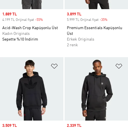
Sale price
1.889 TL
Sale price
3.899 TL
4.199 TL Orijinal fiyat
-55%
Discount
5.999 TL Orijinal fiyat
-35%
Discount
Acid-Wash Crop Kapüşonlu Üst
Premium Essentials Kapüşonlu
Kadın Originals
Üst
Sepette %10 İndirim
Erkek Originals
2 renk
Favori Listesine Ekle
Fa
Sale price
3.509 TL
Sale price
2.339 TL