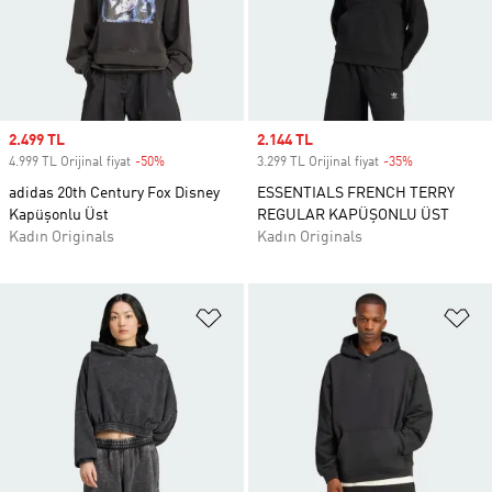
Sale price
2.499 TL
Sale price
2.144 TL
4.999 TL Orijinal fiyat
-50%
Discount
3.299 TL Orijinal fiyat
-35%
Discount
adidas 20th Century Fox Disney
ESSENTIALS FRENCH TERRY
Kapüşonlu Üst
REGULAR KAPÜŞONLU ÜST
Kadın Originals
Kadın Originals
Favori Listesine Ekle
Fa