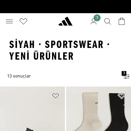
1
SIYAH · SPORTSWEAR ·
YENI ÜRÜNLER
3
13 sonuçlar
Favori Listesine Ekle
Fa