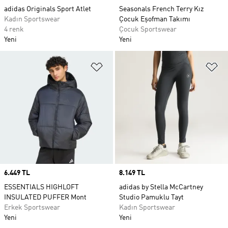
adidas Originals Sport Atlet
Seasonals French Terry Kız
Kadın Sportswear
Çocuk Eşofman Takımı
4 renk
Çocuk Sportswear
Yeni
Yeni
Favori Listesine Ekle
Fa
Price
6.449 TL
Price
8.149 TL
ESSENTIALS HIGHLOFT
adidas by Stella McCartney
INSULATED PUFFER Mont
Studio Pamuklu Tayt
Erkek Sportswear
Kadın Sportswear
Yeni
Yeni