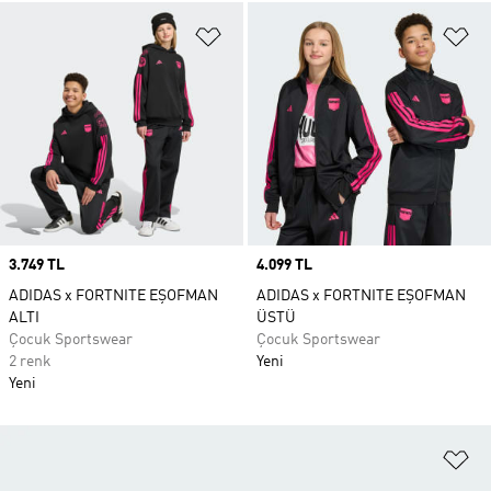
Favori Listesine Ekle
Fa
Price
3.749 TL
Price
4.099 TL
ADIDAS x FORTNITE EŞOFMAN
ADIDAS x FORTNITE EŞOFMAN
ALTI
ÜSTÜ
Çocuk Sportswear
Çocuk Sportswear
2 renk
Yeni
Yeni
Fa