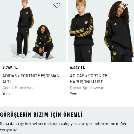
Favori Listesine Ekle
Fa
Price
3.749 TL
Price
4.449 TL
ADIDAS x FORTNITE EŞOFMAN
ADIDAS x FORTNITE
ALTI
KAPÜŞONLU ÜST
Çocuk Sportswear
Çocuk Sportswear
Yeni
Yeni
GÖRÜŞLERIN BIZIM IÇIN ÖNEMLI
Sana daha iyi hizmet vermek için çalışıyoruz ve geri bildirimine değer
veriyoruz