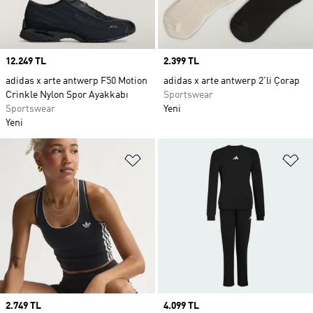
Price
12.249 TL
Price
2.399 TL
adidas x arte antwerp F50 Motion
adidas x arte antwerp 2'li Çorap
Crinkle Nylon Spor Ayakkabı
Sportswear
Sportswear
Yeni
Yeni
Favori Listesine Ekle
Fa
Price
2.749 TL
Price
4.099 TL