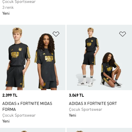
Çocuk Sportswear
3 renk
Yeni
Favori Listesine Ekle
Fa
Price
2.399 TL
Price
3.049 TL
ADIDAS x FORTNITE MIDAS
ADIDAS X FORTNITE ŞORT
FORMA
Çocuk Sportswear
Çocuk Sportswear
Yeni
Yeni