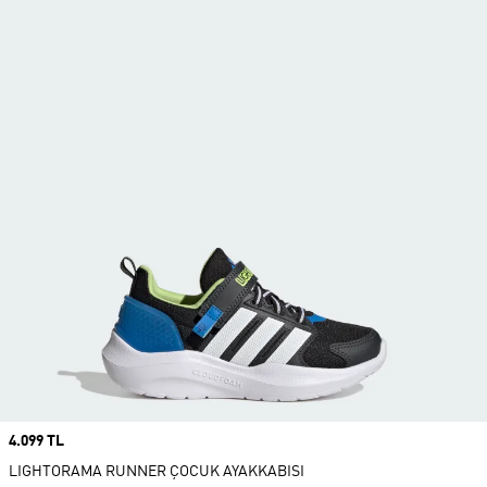
Price
4.099 TL
LIGHTORAMA RUNNER ÇOCUK AYAKKABISI