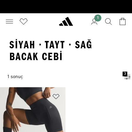
1
SIYAH · TAYT · SAĞ
BACAK CEBI
3
1 sonuç
Favori Listesine Ekle