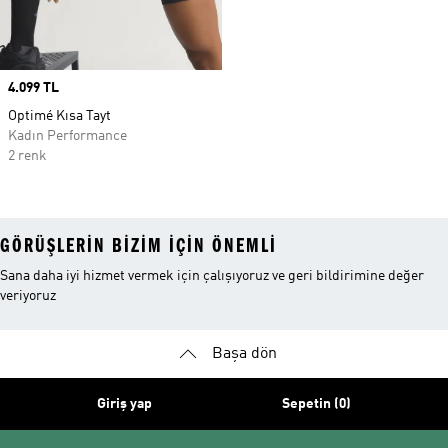
Price
4.099 TL
Optimé Kısa Tayt
Kadın Performance
2 renk
GÖRÜŞLERIN BIZIM IÇIN ÖNEMLI
Sana daha iyi hizmet vermek için çalışıyoruz ve geri bildirimine değer
veriyoruz
Başa dön
Giriş yap
Sepetin (0)