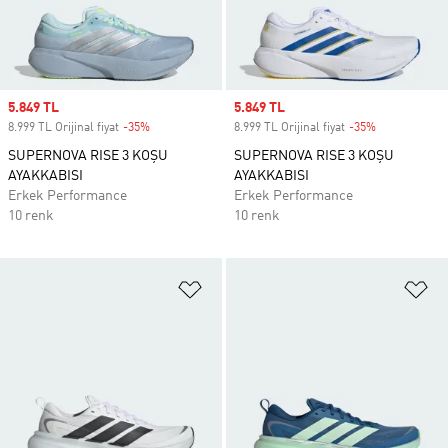
Sale price
5.849 TL
Sale price
5.849 TL
8.999 TL Orijinal fiyat
-35%
Discount
8.999 TL Orijinal fiyat
-35%
Discount
SUPERNOVA RISE 3 KOŞU
SUPERNOVA RISE 3 KOŞU
AYAKKABISI
AYAKKABISI
Erkek Performance
Erkek Performance
10 renk
10 renk
Favori Listesine Ekle
Fa