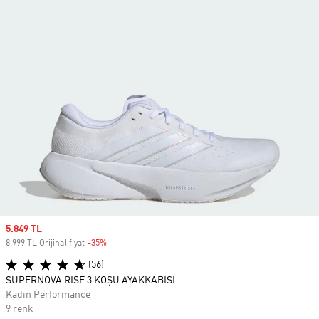
Sale price
5.849 TL
8.999 TL Orijinal fiyat
-35%
Discount
(56)
SUPERNOVA RISE 3 KOŞU AYAKKABISI
Kadın Performance
9 renk