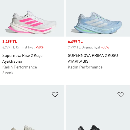
Sale price
3.499 TL
Sale price
6.499 TL
6.999 TL Orijinal fiyat
-50%
Discount
9.999 TL Orijinal fiyat
-35%
Discount
Supernova Rise 2 Koşu
SUPERNOVA PRIMA 2 KOŞU
Ayakkabısı
AYAKKABISI
Kadın Performance
Kadın Performance
6 renk
Favori Listesine Ekle
Fa