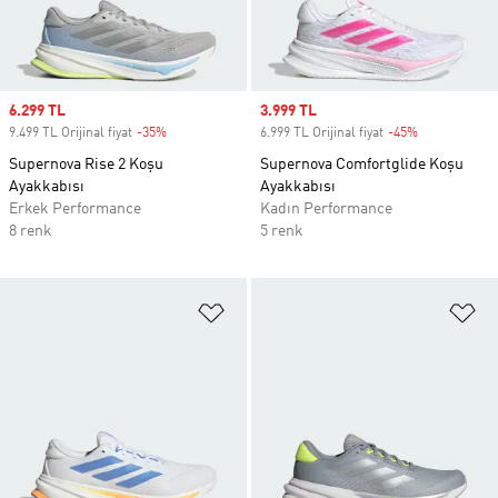
Sale price
6.299 TL
Sale price
3.999 TL
9.499 TL Orijinal fiyat
-35%
Discount
6.999 TL Orijinal fiyat
-45%
Discount
Supernova Rise 2 Koşu
Supernova Comfortglide Koşu
Ayakkabısı
Ayakkabısı
Erkek Performance
Kadın Performance
8 renk
5 renk
Favori Listesine Ekle
Fa