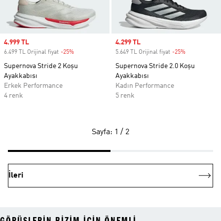
Sale price
4.999 TL
Sale price
4.299 TL
6.499 TL Orijinal fiyat
-25%
Discount
5.649 TL Orijinal fiyat
-25%
Discount
Supernova Stride 2 Koşu
Supernova Stride 2.0 Koşu
Ayakkabısı
Ayakkabısı
Erkek Performance
Kadın Performance
4 renk
5 renk
Sayfa: 1 / 2
İleri
GÖRÜŞLERIN BIZIM IÇIN ÖNEMLI