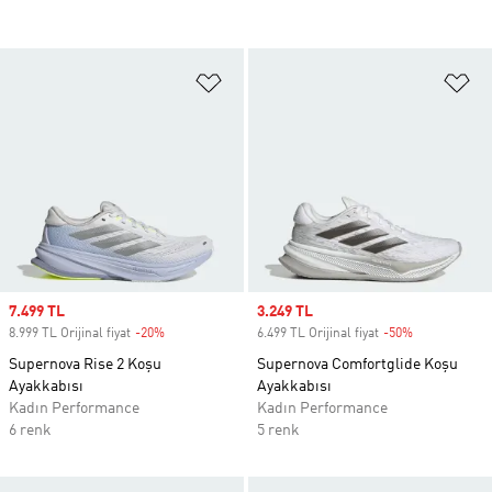
Favori Listesine Ekle
Fa
Sale price
7.499 TL
Sale price
3.249 TL
8.999 TL Orijinal fiyat
-20%
Discount
6.499 TL Orijinal fiyat
-50%
Discount
Supernova Rise 2 Koşu
Supernova Comfortglide Koşu
Ayakkabısı
Ayakkabısı
Kadın Performance
Kadın Performance
6 renk
5 renk