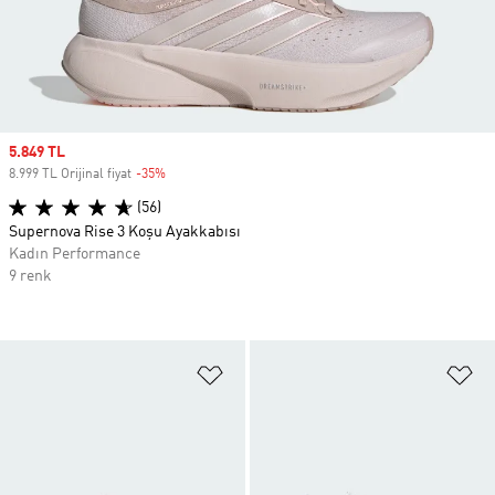
Sale price
5.849 TL
8.999 TL Orijinal fiyat
-35%
Discount
(56)
Supernova Rise 3 Koşu Ayakkabısı
Kadın Performance
9 renk
Favori Listesine Ekle
Fa