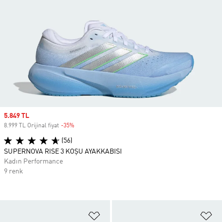
Sale price
5.849 TL
8.999 TL Orijinal fiyat
-35%
Discount
(56)
SUPERNOVA RISE 3 KOŞU AYAKKABISI
Kadın Performance
9 renk
Favori Listesine Ekle
Fa