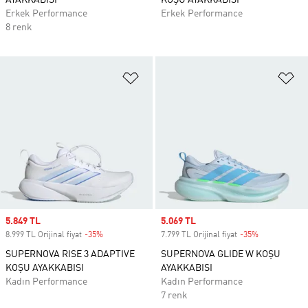
AYAKKABISI
KOŞU AYAKKABISI
Erkek Performance
Erkek Performance
8 renk
Favori Listesine Ekle
Fa
Sale price
5.849 TL
Sale price
5.069 TL
8.999 TL Orijinal fiyat
-35%
Discount
7.799 TL Orijinal fiyat
-35%
Discount
SUPERNOVA RISE 3 ADAPTIVE
SUPERNOVA GLIDE W KOŞU
KOŞU AYAKKABISI
AYAKKABISI
Kadın Performance
Kadın Performance
7 renk