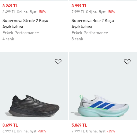
Sale price
3.249 TL
Sale price
3.999 TL
6.499 TL Orijinal fiyat
-50%
Discount
7.999 TL Orijinal fiyat
-50%
Discount
Supernova Stride 2 Koşu
Supernova Rise 2 Koşu
Ayakkabısı
Ayakkabısı
Erkek Performance
Erkek Performance
4 renk
8 renk
Favori Listesine Ekle
Fa
Sale price
3.699 TL
Sale price
5.069 TL
6.999 TL Orijinal fiyat
-50%
Discount
7.799 TL Orijinal fiyat
-35%
Discount