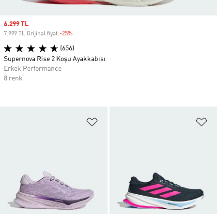
Sale price
6.299 TL
7.999 TL Orijinal fiyat
-25%
Discount
(656)
Supernova Rise 2 Koşu Ayakkabısı
Erkek Performance
8 renk
Favori Listesine Ekle
Fa