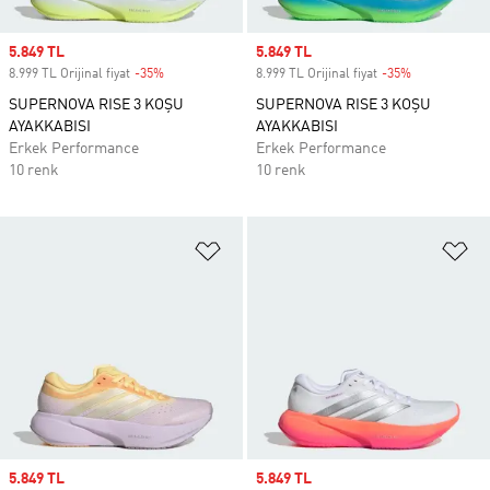
Sale price
5.849 TL
Sale price
5.849 TL
8.999 TL Orijinal fiyat
-35%
Discount
8.999 TL Orijinal fiyat
-35%
Discount
SUPERNOVA RISE 3 KOŞU
SUPERNOVA RISE 3 KOŞU
AYAKKABISI
AYAKKABISI
Erkek Performance
Erkek Performance
10 renk
10 renk
Favori Listesine Ekle
Fa
Sale price
5.849 TL
Sale price
5.849 TL