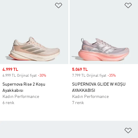
Favori Listesine Ekle
Fa
Sale price
4.999 TL
Sale price
5.069 TL
6.999 TL Orijinal fiyat
-30%
Discount
7.799 TL Orijinal fiyat
-35%
Discount
Supernova Rise 2 Koşu
SUPERNOVA GLIDE W KOŞU
Ayakkabısı
AYAKKABISI
Kadın Performance
Kadın Performance
6 renk
7 renk
Fa