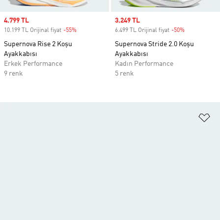
Sale price
4.799 TL
Sale price
3.249 TL
10.199 TL Orijinal fiyat
-55%
Discount
6.499 TL Orijinal fiyat
-50%
Discount
Supernova Rise 2 Koşu
Supernova Stride 2.0 Koşu
Ayakkabısı
Ayakkabısı
Erkek Performance
Kadın Performance
9 renk
5 renk
Fa