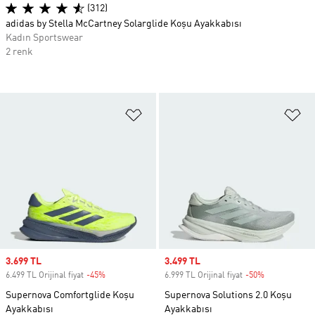
(312)
adidas by Stella McCartney Solarglide Koşu Ayakkabısı
Kadın Sportswear
2 renk
Favori Listesine Ekle
Fa
Sale price
3.699 TL
Sale price
3.499 TL
6.499 TL Orijinal fiyat
-45%
Discount
6.999 TL Orijinal fiyat
-50%
Discount
Supernova Comfortglide Koşu
Supernova Solutions 2.0 Koşu
Ayakkabısı
Ayakkabısı