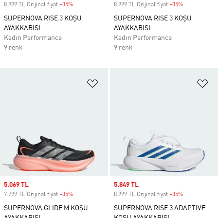
8.999 TL Orijinal fiyat
-35%
Discount
8.999 TL Orijinal fiyat
-35%
Discount
SUPERNOVA RISE 3 KOŞU
SUPERNOVA RISE 3 KOŞU
AYAKKABISI
AYAKKABISI
Kadın Performance
Kadın Performance
9 renk
9 renk
Favori Listesine Ekle
Fa
Sale price
5.069 TL
Sale price
5.849 TL
7.799 TL Orijinal fiyat
-35%
Discount
8.999 TL Orijinal fiyat
-35%
Discount
SUPERNOVA GLIDE M KOŞU
SUPERNOVA RISE 3 ADAPTIVE