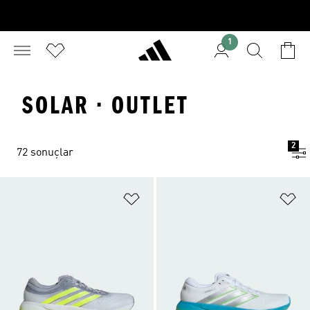
1
SOLAR · OUTLET
2
72 sonuçlar
Favori Listesine Ekle
Fa