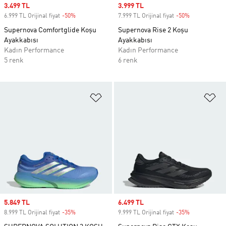
Sale price
3.499 TL
Sale price
3.999 TL
6.999 TL Orijinal fiyat
-50%
Discount
7.999 TL Orijinal fiyat
-50%
Discount
Supernova Comfortglide Koşu
Supernova Rise 2 Koşu
Ayakkabısı
Ayakkabısı
Kadın Performance
Kadın Performance
5 renk
6 renk
Favori Listesine Ekle
Fa
Sale price
5.849 TL
Sale price
6.499 TL
8.999 TL Orijinal fiyat
-35%
Discount
9.999 TL Orijinal fiyat
-35%
Discount