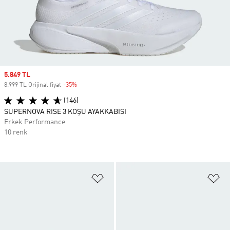
Sale price
5.849 TL
8.999 TL Orijinal fiyat
-35%
Discount
(146)
SUPERNOVA RISE 3 KOŞU AYAKKABISI
Erkek Performance
10 renk
Favori Listesine Ekle
Fa