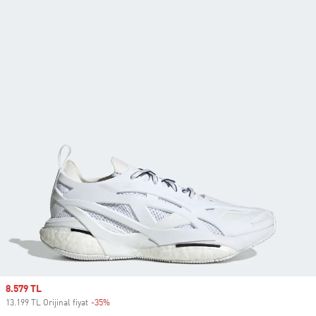
Sale price
8.579 TL
13.199 TL Orijinal fiyat
-35%
Discount