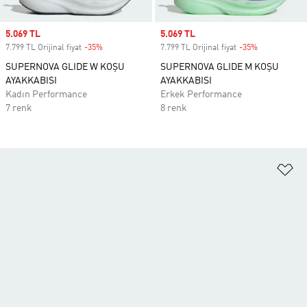
Sale price
5.069 TL
Sale price
5.069 TL
7.799 TL Orijinal fiyat
-35%
Discount
7.799 TL Orijinal fiyat
-35%
Discount
SUPERNOVA GLIDE W KOŞU
SUPERNOVA GLIDE M KOŞU
AYAKKABISI
AYAKKABISI
Kadın Performance
Erkek Performance
7 renk
8 renk
Fa