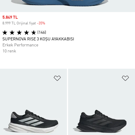
Sale price
5.849 TL
8.999 TL Orijinal fiyat
-35%
Discount
(146)
SUPERNOVA RISE 3 KOŞU AYAKKABISI
Erkek Performance
10 renk
Favori Listesine Ekle
Fa