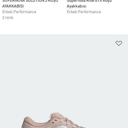
SUPERNOVA SOLUTION 3 KOŞU
Supernova Rise GTX Koşu
AYAKKABISI
Ayakkabısı
Erkek Performance
Erkek Performance
2 renk
Fa