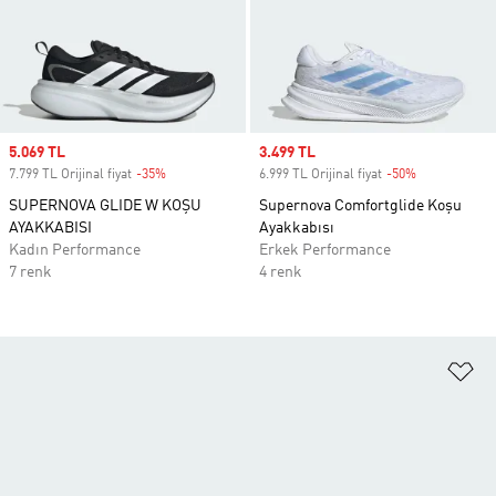
Sale price
5.069 TL
Sale price
3.499 TL
7.799 TL Orijinal fiyat
-35%
Discount
6.999 TL Orijinal fiyat
-50%
Discount
SUPERNOVA GLIDE W KOŞU
Supernova Comfortglide Koşu
AYAKKABISI
Ayakkabısı
Kadın Performance
Erkek Performance
7 renk
4 renk
Fa