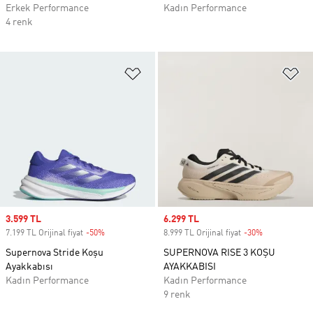
Erkek Performance
Kadın Performance
4 renk
Favori Listesine Ekle
Fa
Sale price
3.599 TL
Sale price
6.299 TL
7.199 TL Orijinal fiyat
-50%
Discount
8.999 TL Orijinal fiyat
-30%
Discount
Supernova Stride Koşu
SUPERNOVA RISE 3 KOŞU
Ayakkabısı
AYAKKABISI
Kadın Performance
Kadın Performance
9 renk