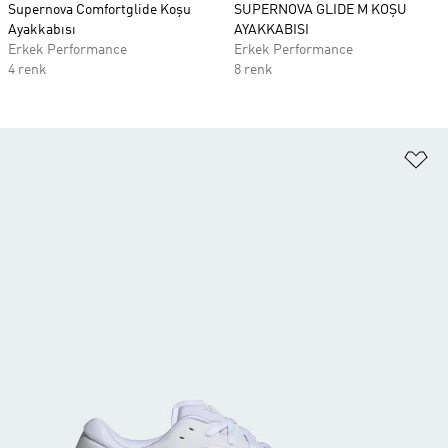
Supernova Comfortglide Koşu
SUPERNOVA GLIDE M KOŞU
Ayakkabısı
AYAKKABISI
Erkek Performance
Erkek Performance
4 renk
8 renk
Fa