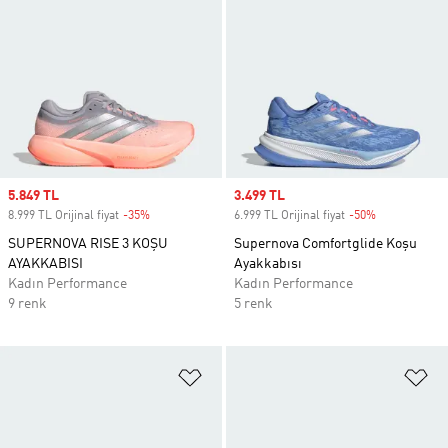
Sale price
5.849 TL
Sale price
3.499 TL
8.999 TL Orijinal fiyat
-35%
Discount
6.999 TL Orijinal fiyat
-50%
Discount
SUPERNOVA RISE 3 KOŞU
Supernova Comfortglide Koşu
AYAKKABISI
Ayakkabısı
Kadın Performance
Kadın Performance
9 renk
5 renk
Favori Listesine Ekle
Fa