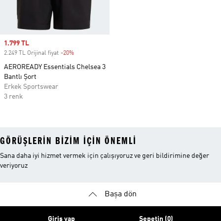
Sale price
1.799 TL
2.249 TL Orijinal fiyat
-20%
Discount
AEROREADY Essentials Chelsea 3
Bantlı Şort
Erkek Sportswear
3 renk
GÖRÜŞLERIN BIZIM IÇIN ÖNEMLI
Sana daha iyi hizmet vermek için çalışıyoruz ve geri bildirimine değer
veriyoruz
Başa dön
Giriş yap
Sepetin (0)