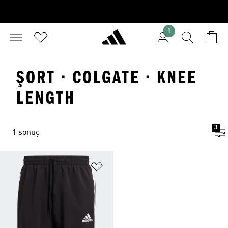
1
ŞORT · COLGATE · KNEE
LENGTH
3
1 sonuç
Favori Listesine Ekle