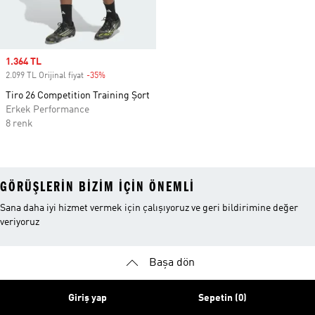
Sale price
1.364 TL
2.099 TL Orijinal fiyat
-35%
Discount
Tiro 26 Competition Training Şort
Erkek Performance
8 renk
GÖRÜŞLERIN BIZIM IÇIN ÖNEMLI
Sana daha iyi hizmet vermek için çalışıyoruz ve geri bildirimine değer
veriyoruz
Başa dön
Giriş yap
Sepetin (0)