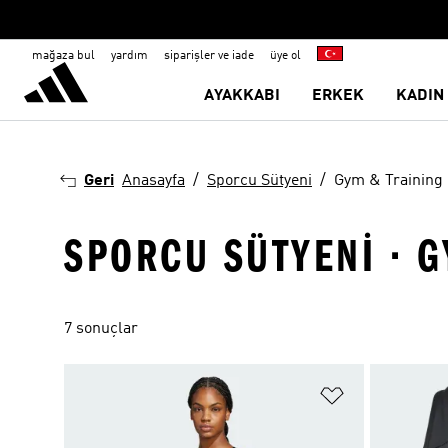
mağaza bul
yardım
siparişler ve iade
üye ol
AYAKKABI
ERKEK
KADIN
Geri
Anasayfa
Sporcu Sütyeni
Gym & Training
SPORCU SÜTYENI · G
7 sonuçlar
Favori Listesi