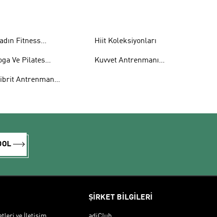
ksesuarları
Koleksiyonları
adın Fitness
Hiit Koleksiyonları
ksesuarları
oga Ve Pilates
Kuvvet Antrenmanı
oleksiyonları
Koleksiyonları
ibrit Antrenman
DOL
ŞİRKET BİLGİLERİ
leri ve İletişim
adiClub