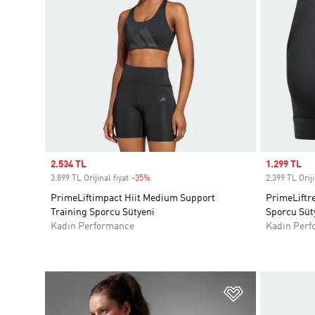
Sale price
2.534 TL
Sale price
1.299 TL
3.899 TL Orijinal fiyat
-35%
Discount
2.399 TL Oriji
PrimeLiftimpact Hiit Medium Support
PrimeLiftr
Training Sporcu Sütyeni
Sporcu Süt
Kadın Performance
Kadın Perf
Favori Listesi