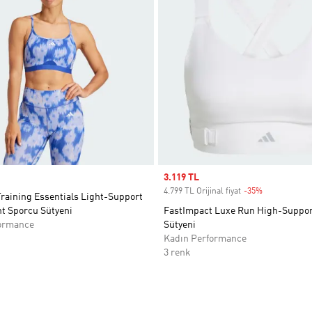
Sale price
3.119 TL
4.799 TL Orijinal fiyat
-35%
Discount
raining Essentials Light-Support
nt Sporcu Sütyeni
FastImpact Luxe Run High-Suppor
ormance
Sütyeni
Kadın Performance
3 renk