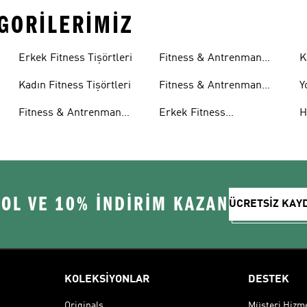
EGORILERIMIZ
Şortları
A
Erkek Fitness Tişörtleri
Fitness & Antrenman
K
Eşofman Altları
A
Kadın Fitness Tişörtleri
Fitness & Antrenman
Y
Aksesuarları
K
i
Fitness & Antrenman
Erkek Fitness
H
 OL VE 10% İNDİRİM KAZAN
ÜCRETSİZ KAY
KOLEKSİYONLAR
DESTEK
Originals
Müşteri Hizmet