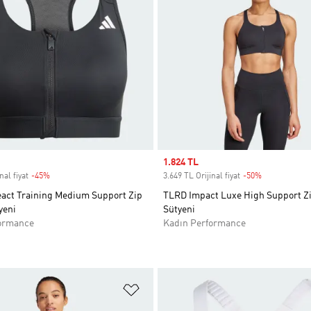
Sale price
1.824 TL
nal fiyat
-45%
Discount
3.649 TL Orijinal fiyat
-50%
Discount
eact Training Medium Support Zip
TLRD Impact Luxe High Support Z
yeni
Sütyeni
ormance
Kadın Performance
ne Ekle
Favori Listesine Ekle