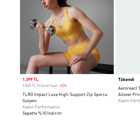
Sale price
1.399 TL
Tükendi
3.549 TL Orijinal fiyat
-60%
Discount
Aeroreact T
TLRD Impact Luxe High-Support Zip Sporcu
Allover Pri
Sütyeni
Kadın Perf
Kadın Performance
Sepette %10 İndirim