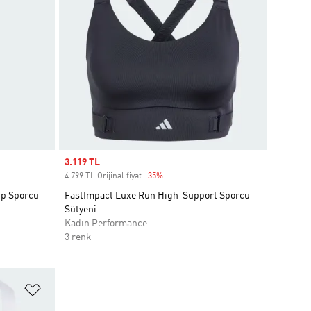
Sale price
3.119 TL
4.799 TL Orijinal fiyat
-35%
Discount
ip Sporcu
FastImpact Luxe Run High-Support Sporcu
Sütyeni
Kadın Performance
3 renk
Favori Listesine Ekle